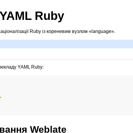
YAML Ruby
ціоналізації Ruby із кореневим вузлом «language».
рекладу YAML Ruby:
"
вання Weblate