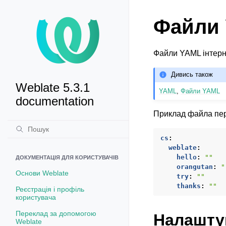
Файли 
Файли YAML інтерна
Дивись також
Weblate 5.3.1
YAML
,
Файли YAML
documentation
Приклад файла пе
cs
:
weblate
:
hello
:
""
ДОКУМЕНТАЦІЯ ДЛЯ КОРИСТУВАЧІВ
orangutan
:
"
Основи Weblate
try
:
""
thanks
:
""
Реєстрація і профіль
користувача
Переклад за допомогою
Налашту
Weblate