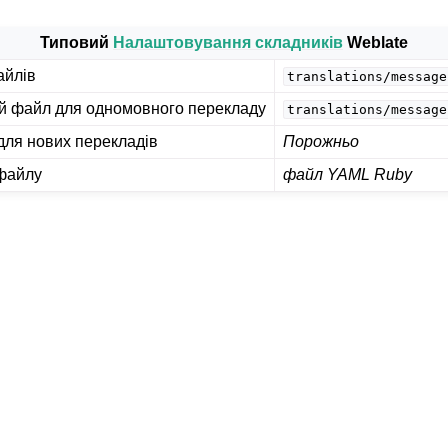
Типовий
Налаштовування складників
Weblate
айлів
translations/message
й файл для одномовного перекладу
translations/message
ля нових перекладів
Порожньо
файлу
файл YAML Ruby
ані формати файлів