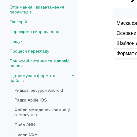
Отримання і вивантаження
перекладів
Глосарій
Маска ф
Перевірки і виправлення
Основни
Пошук
Шаблон д
Процеси перекладу
Формат 
Поширені питання та відповіді
на них
Підтримувані формати
Toggle navigation of Підтримув
файлів
Рядкові ресурси Android
Рядки Apple iOS
Файли метаданих крамниці
застосунків
Файл ARB
Файли CSV