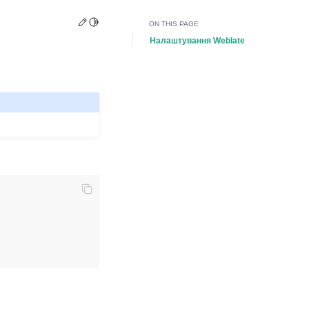
Edit this page
Toggle Light / Dark / Auto color theme
ON THIS PAGE
Налаштування Weblate