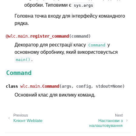
обробки. Типовими є
sys.args
Головна точка входу для інтерфейсу командного
рядка.
@
wlc.main.
register_command
(
command
)
Декоратор для реєстрації класу
у
Command
основному обробнику, який використовується
.
main()
Command
class
wlc.main.
Command
(
args
,
config
,
stdout
=
None
)
Основний клас для виклику команд.
Previous
Next
Клієнт Weblate
Настанови з
налаштовування