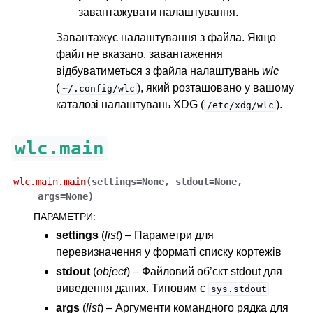
завантажувати налаштування.
Завантажує налаштування з файла. Якщо
файл не вказано, завантаження
відбуватиметься з файла налаштувань
wlc
(
), який розташовано у вашому
~/.config/wlc
каталозі налаштувань XDG (
).
/etc/xdg/wlc
wlc.main
wlc.main.
main
(
settings
=
None
,
stdout
=
None
,
args
=
None
)
ПАРАМЕТРИ
:
settings
(
list
) – Параметри для
перевизначення у форматі списку кортежів
stdout
(
object
) – Файловий об’єкт stdout для
виведення даних. Типовим є
sys.stdout
args
(
list
) – Аргументи командного рядка для