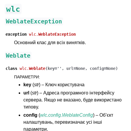
wlc
WeblateException
exception
wlc.
WeblateException
Основний клас для всіх винятків.
Weblate
class
wlc.
Weblate
(
key
=
''
,
url
=
None
,
config
=
None
)
ggle navigation of Підтримувані формати файлів
ПАРАМЕТРИ
:
key
(
str
) – Ключ користувача
url
(
str
) – Адреса програмного інтерфейсу
сервера. Якщо не вказано, буде використано
типову.
config
(
wlc.config.WeblateConfig
) – Об’єкт
налаштувань, перевизначає усі інші
параметри.