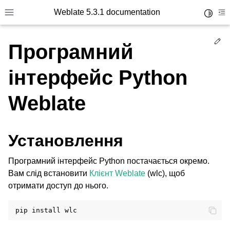
Weblate 5.3.1 documentation
Toggle 
Toggle site navigation sidebar
To
Ed
Програмний
інтерфейс Python
Weblate
Установлення
Програмний інтерфейс Python постачається окремо.
Вам слід встановити
Клієнт Weblate
(wlc), щоб
отримати доступ до нього.
pip
install