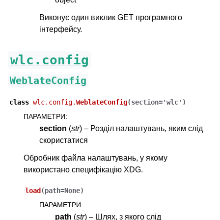
Виконує один виклик GET програмного
інтерфейсу.
wlc.config
WeblateConfig
class
wlc.config.
WeblateConfig
(
section
=
'wlc'
)
ПАРАМЕТРИ
:
section
(
str
) – Розділ налаштувань, яким слід
скористатися
Обробник файла налаштувань, у якому
використано специфікацію XDG.
load
(
path
=
None
)
ПАРАМЕТРИ
:
path
(
str
) – Шлях, з якого слід