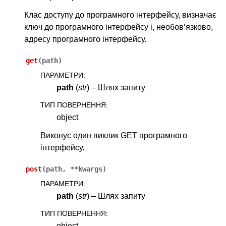
Клас доступу до програмного інтерфейсу, визначає
ключ до програмного інтерфейсу і, необов’язково,
адресу програмного інтерфейсу.
ggle navigation of Настанови з налаштовування
get
(
path
)
ПАРАМЕТРИ
:
path
(
str
) – Шлях запиту
ТИП ПОВЕРНЕННЯ
:
object
Виконує один виклик GET програмного
інтерфейсу.
post
(
path
,
**
kwargs
)
ПАРАМЕТРИ
:
path
(
str
) – Шлях запиту
ТИП ПОВЕРНЕННЯ
:
object