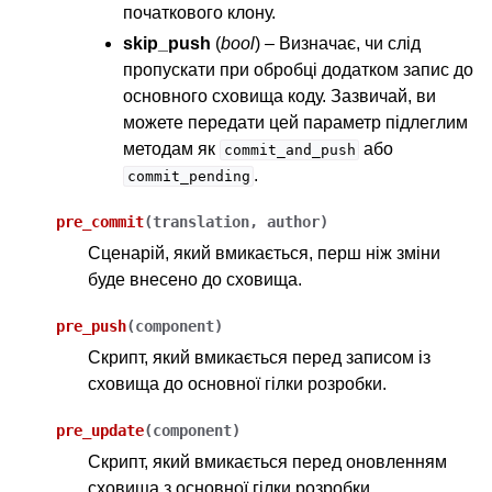
початкового клону.
skip_push
(
bool
) – Визначає, чи слід
пропускати при обробці додатком запис до
основного сховища коду. Зазвичай, ви
можете передати цей параметр підлеглим
методам як
або
commit_and_push
.
commit_pending
pre_commit
(
translation
,
author
)
Сценарій, який вмикається, перш ніж зміни
буде внесено до сховища.
pre_push
(
component
)
Скрипт, який вмикається перед записом із
сховища до основної гілки розробки.
pre_update
(
component
)
Скрипт, який вмикається перед оновленням
сховища з основної гілки розробки.