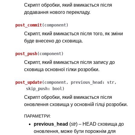
Скрипт обробки, який вмикається після
додавання нового перекладу.
post_commit
(
component
)
ggle navigation of Настанови з налаштовування
Скрипт, який вмикається після того, як зміни
буде внесено до сховища.
post_push
(
component
)
Скрипт, який вмикається після запису до
сховища основної гілки розробки.
post_update
(
component
,
previous_head
:
str
,
skip_push
:
bool
)
Скрипт обробки, який вмикається після
оновлення сховища у основній гілці розробки.
ПАРАМЕТРИ
:
previous_head
(
str
) – HEAD сховища до
оновлення, може бути порожнім для