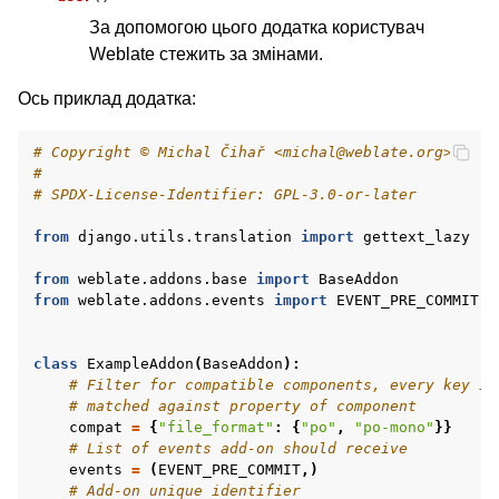
За допомогою цього додатка користувач
Weblate стежить за змінами.
Ось приклад додатка:
# Copyright © Michal Čihař <michal@weblate.org>
#
# SPDX-License-Identifier: GPL-3.0-or-later
from
django.utils.translation
import
gettext_lazy
from
weblate.addons.base
import
BaseAddon
from
weblate.addons.events
import
EVENT_PRE_COMMIT
class
ExampleAddon
(
BaseAddon
):
# Filter for compatible components, every key is
# matched against property of component
compat
=
{
"file_format"
:
{
"po"
,
"po-mono"
}}
# List of events add-on should receive
events
=
(
EVENT_PRE_COMMIT
,)
# Add-on unique identifier