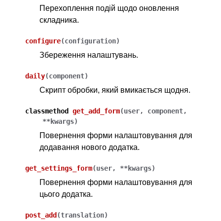
Перехоплення подій щодо оновлення
складника.
configure
(
configuration
)
Збереження налаштувань.
daily
(
component
)
Скрипт обробки, який вмикається щодня.
classmethod
get_add_form
(
user
,
component
,
**
kwargs
)
ggle navigation of Підтримувані формати файлів
Повернення форми налаштовування для
додавання нового додатка.
get_settings_form
(
user
,
**
kwargs
)
Повернення форми налаштовування для
цього додатка.
post_add
(
translation
)