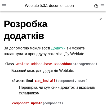
Weblate 5.3.1 documentation
Toggle 
Toggle site navigation sidebar
To
Ed
Розробка
додатків
За допомогою можливості
Додатки
ви можете
налаштувати процедуру локалізації у Weblate.
class
weblate.addons.base.
BaseAddon
(
storage
=
None
)
Базовий клас для додатків Weblate.
classmethod
can_install
(
component
,
user
)
Перевірка, чи сумісний додаток із вказаним
складником.
component_update
(
component
)