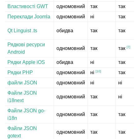
Властивості GWT
одномовний
так
так
Переклади Joomla
одномовний
ні
так
Qt Linguist .ts
обидва
так
так
Рядкові ресурси
[
7
]
одномовний
так
так
Android
Рядки Apple iOS
обидва
ні
так
[
10
]
Рядки PHP
одномовний
так
ні
файли JSON
одномовний
ні
ні
Файли JSON
одномовний
так
ні
i18next
Файли JSON go-
одномовний
так
так
i18n
Файли JSON
одномовний
так
так
gotext