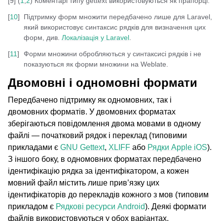
[
9
]
(
1
,
2
)
Коментарі типу gettext використовуються як прапорці.
[
10
]
Підтримку форм множити передбачено лише для Laravel,
який використовує синтаксис рядків для визначення цих
форм, див.
Локалізація у Laravel
.
[
11
]
Форми множини обробляються у синтаксисі рядків і не
показуються як форми множини на Weblate.
Двомовні і одномовні формати
Передбачено підтримку як
одномовних, так і
двомовних форматів. У двомовних форматах
зберігаються повідомлення двома мовами в одному
файлі — початковий рядок і переклад (типовими
прикладами є
GNU Gettext
,
XLIFF
або
Рядки Apple iOS
).
З іншого боку, в одномовних форматах передбачено
ідентифікацію рядка за ідентифікатором, а кожен
мовний файл містить лише прив’язку цих
ідентифікаторів до перекладів кожного з мов (типовим
прикладом є
Рядкові ресурси Android
). Деякі формати
файлів використовуються у обох варіантах.