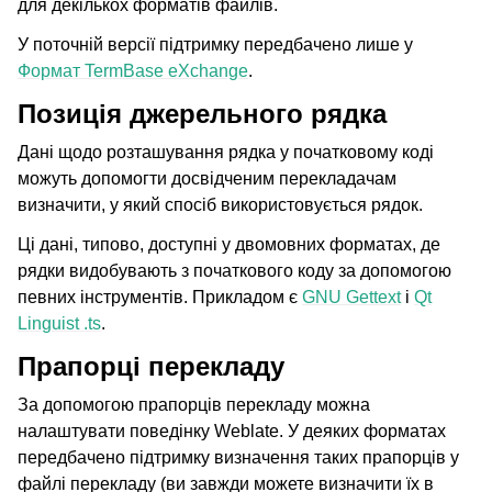
для декількох форматів файлів.
У поточній версії підтримку передбачено лише у
Формат TermBase eXchange
.
Позиція джерельного рядка
Дані щодо розташування рядка у початковому коді
можуть допомогти досвідченим перекладачам
визначити, у який спосіб використовується рядок.
Ці дані, типово, доступні у двомовних форматах, де
рядки видобувають з початкового коду за допомогою
певних інструментів. Прикладом є
GNU Gettext
і
Qt
Linguist .ts
.
Прапорці перекладу
За допомогою прапорців перекладу можна
налаштувати поведінку Weblate. У деяких форматах
передбачено підтримку визначення таких прапорців у
файлі перекладу (ви завжди можете визначити їх в