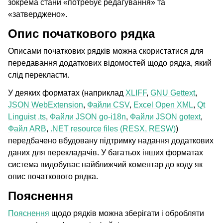
зокрема стани «потребує редагування» та
«затверджено».
Опис початкового рядка
Описами початкових рядків можна скористатися для
передавання додаткових відомостей щодо рядка, який
слід перекласти.
У деяких форматах (наприклад
XLIFF
,
GNU Gettext
,
JSON WebExtension
,
Файли CSV
,
Excel Open XML
,
Qt
Linguist .ts
,
Файли JSON go-i18n
,
Файли JSON gotext
,
Файл ARB
,
.NET resource files (RESX, RESW)
)
передбачено вбудовану підтримку надання додаткових
даних для перекладачів. У багатьох інших форматах
система видобуває найближчий коментар до коду як
опис початкового рядка.
Пояснення
Пояснення
щодо рядків можна зберігати і обробляти