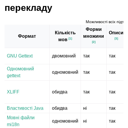
перекладу
Можливості всіх підт
Форми
Кількість
Описи
Формат
множини
[
1
]
[
3
]
мов
[
2
]
GNU Gettext
двомовний
так
так
Одномовний
одномовний
так
так
gettext
XLIFF
обидва
так
так
Властивості Java
обидва
ні
так
Мовні файли
одномовний
ні
так
mi18n
ggle navigation of Настанови з налаштовування