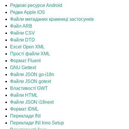
Рядкові ресурси Android
Рядки Apple iOS
Файли метаданих крамниці застосунків
Файл ARB
Файли CSV
Файли DTD
Excel Open XML
Прості файли XML
Формат Fluent
GNU Gettext
ggle navigation of Підтримувані формати файлів
Файли JSON go-i18n
Файли JSON gotext
Властивості GWT
Файли HTML
Файли JSON i18next
Формат IDML
Переклади INI
Переклади INI Inno Setup