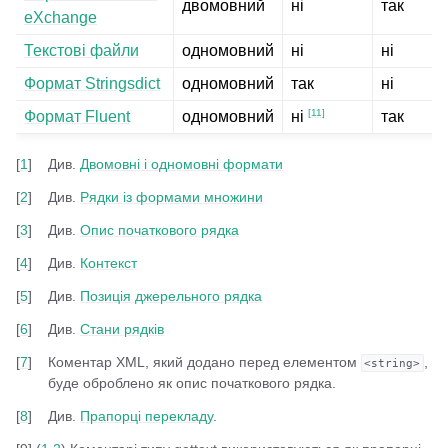
двомовний
ні
так
eXchange
Текстові файли
одномовний
ні
ні
Формат Stringsdict
одномовний
так
ні
[
11
]
Формат Fluent
одномовний
так
ні
[
1
]
Див.
Двомовні і одномовні формати
[
2
]
Див.
Рядки із формами множини
[
3
]
Див.
Опис початкового рядка
[
4
]
Див.
Контекст
[
5
]
Див.
Позиція джерельного рядка
[
6
]
Див.
Стани рядків
[
7
]
Коментар XML, який додано перед елементом
,
<string>
буде оброблено як опис початкового рядка.
[
8
]
Див.
Прапорці перекладу
.