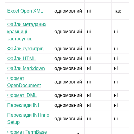
Excel Open XML
одномовний
ні
так
Файли метаданих
крамниці
одномовний
ні
ні
застосунків
Файли субтитрів
одномовний
ні
ні
Файли HTML
одномовний
ні
ні
Файли Markdown
одномовний
ні
ні
Формат
одномовний
ні
ні
OpenDocument
Формат IDML
одномовний
ні
ні
Переклади INI
одномовний
ні
ні
Переклади INI Inno
одномовний
ні
ні
Setup
Формат TermBase