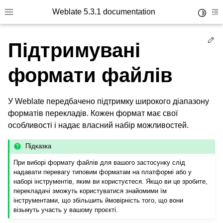
Weblate 5.3.1 documentation
Toggle 
Toggle site navigation sidebar
To
Ed
Підтримувані
формати файлів
У Weblate передбачено підтримку широкого діапазону
форматів перекладів. Кожен формат має свої
особливості і надає власний набір можливостей.
Підказка
При виборі формату файлів для вашого застосунку слід
надавати перевагу типовим форматам на платформі або у
наборі інструментів, яким ви користуєтеся. Якщо ви це зробите,
перекладачі зможуть користуватися знайомими їм
інструментами, що збільшить ймовірність того, що вони
візьмуть участь у вашому проєкті.