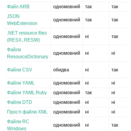
Файл ARB
одномовний
так
так
JSON
одномовний
так
так
WebExtension
.NET resource files
одномовний
ні
так
(RESX, RESW)
Файли
одномовний
ні
ні
ResourceDictionary
Файли CSV
обидва
ні
так
Файли YAML
одномовний
ні
ні
Файли YAML Ruby
одномовний
так
ні
Файли DTD
одномовний
ні
ні
Прості файли XML
одномовний
ні
ні
Файли RC
одномовний
ні
так
Windows