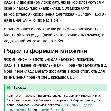
рядків у двомовному форматі, які використовуються у
різних парадигмах (наприклад,
Sun
може бути
використано як скорочення дня тижня «Sunday» або як
назва найближчої до нас зірки).
В одномовних форматах цю роль може виконувати
ідентифікатор рядка (який часто називають ключем), а
додатковий контекст не потрібен.
Рядки із формами множини
Форми множини потрібні для належної локалізації
рядків із змінними-лічильниками. Правила залежать від
мови перекладу. Багато форматів використовують для
визначення правил специфікацію CLDR.
Підказка
Крім того, належну підтримку рядків із формами множини має
бути реалізовано у бібліотеках програми. Виберіть рідний для
вашої платформи формат, зокрема
GNU Gettext
,
Рядкові
ресурси Android
або
Формат Stringsdict
.