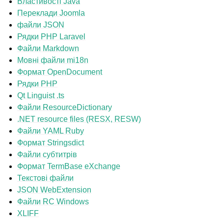
Властивості Java
Переклади Joomla
файли JSON
Рядки PHP Laravel
Файли Markdown
Мовні файли mi18n
Формат OpenDocument
Рядки PHP
Qt Linguist .ts
Файли ResourceDictionary
.NET resource files (RESX, RESW)
Файли YAML Ruby
Формат Stringsdict
Файли субтитрів
Формат TermBase eXchange
Текстові файли
JSON WebExtension
Файли RC Windows
XLIFF