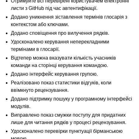
Отримуйте всі перевірені користувачем електронні
листи з GitHub під час автентифікації.
Додано уникнення зіставлення термінів глосарія з
контекстом або ключами.
Додано сповіщення про вилучення рядків.
Удосконалено керування неперекладними
термінами в глосарії.
Відтепер можна вказувати кількість учасників
команди на сторінці керування командою.
Додано інтерфейс керування групою.
Реалізовано показ статистики відгуків, коли
ввімкнуто рецензування.
Додано підтримку пошуку у програмному інтерфейсі
модулів.
Виправлено показ смужки поступу для придатних
лише для читання рядків у процесі рецензування.
Удосконалено перевірки пунктуації бірманською
мовою.