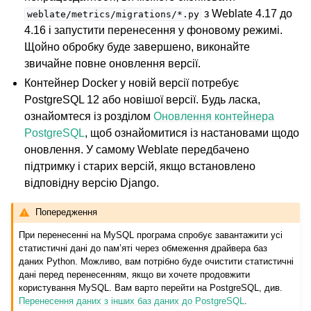
з Weblate 4.17 до
weblate/metrics/migrations/*.py
4.16 і запустити перенесення у фоновому режимі.
Щойно обробку буде завершено, виконайте
звичайне повне оновлення версії.
Контейнер Docker у новій версії потребує
PostgreSQL 12 або новішої версії. Будь ласка,
ознайомтеся із розділом
Оновлення контейнера
PostgreSQL
, щоб ознайомитися із настановами щодо
оновлення. У самому Weblate передбачено
підтримку і старих версій, якщо встановлено
відповідну версію Django.
Попередження
При перенесенні на MySQL програма спробує завантажити усі
статистичні дані до пам’яті через обмеження драйвера баз
даних Python. Можливо, вам потрібно буде очистити статистичні
дані перед перенесенням, якщо ви хочете продовжити
користування MySQL. Вам варто перейти на PostgreSQL, див.
Перенесення даних з інших баз даних до PostgreSQL
.