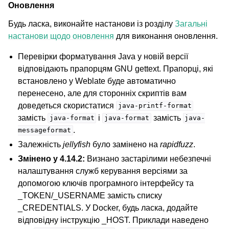
Оновлення
Будь ласка, виконайте настанови із розділу
Загальні
настанови щодо оновлення
для виконання оновлення.
Перевірки форматування Java у новій версії
відповідають прапорцям GNU gettext. Прапорці, які
встановлено у Weblate буде автоматично
перенесено, але для сторонніх скриптів вам
доведеться скористатися
java-printf-format
замість
і
замість
java-format
java-format
java-
.
messageformat
Залежність
jellyfish
було замінено на
rapidfuzz
.
Змінено у 4.14.2:
Визнано застарілими небезпечні
налаштування служб керування версіями за
допомогою ключів програмного інтерфейсу та
_TOKEN/_USERNAME замість списку
_CREDENTIALS. У Docker, будь ласка, додайте
відповідну інструкцію _HOST. Приклади наведено