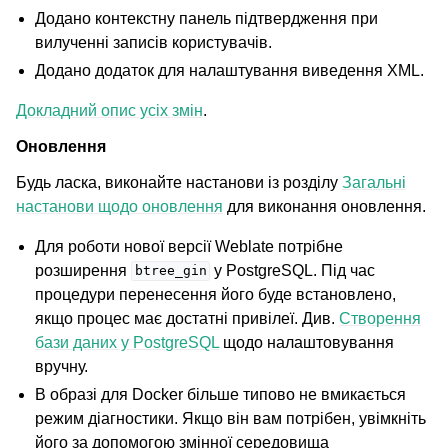
Додано контекстну панель підтвердження при
вилученні записів користувачів.
Додано додаток для налаштування виведення XML.
Докладний опис усіх змін
.
Оновлення
Будь ласка, виконайте настанови із розділу
Загальні
настанови щодо оновлення
для виконання оновлення.
Для роботи нової версії Weblate потрібне
розширення
у PostgreSQL. Під час
btree_gin
процедури перенесення його буде встановлено,
якщо процес має достатні привілеї. Див.
Створення
бази даних у PostgreSQL
щодо налаштовування
вручну.
В образі для Docker більше типово не вмикається
режим діагностики. Якщо він вам потрібен, увімкніть
його за допомогою змінної середовища