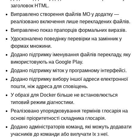
заголовок HTML.
Виправлено створення файлів MO у додатку —
реалізовано включення лише перекладених файлів.
Виправлено показ прапорців формальних виразів.
Удосконалено поведінку перевірки на замінник у
формах множини.
Додано підтримку іменування файлів перекладу, яку
використовують на Google Play.
Додано підтримку міток у програмному інтерфейсі.
Додано підтримку вибору іншої адреси електронної
пошти, ніж адреса для сповіщень.
У образі для Docker більше не встановлюється
типовий режим діагностики.
Реалізовано упорядковування термінів глосарія на
основі пріоритетності складника глосарія.
Додано адміністраторів команд, які можуть додавати
учасників до команди або вилучати їх з неї.