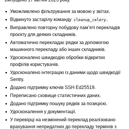
Уможливлено фільтрування за мовою у звітах.
Відкинуто застарілу команду
.
cleanup_celery
Виправлено повторну побудову пам’яті перекладів
проєкту для деяких складників.
Автоматично перекладає рядки за допомогою
машинного перекладу або інших складників.
Удосконалено швидкодію обробки відкритих
профілів користувачів.
Удосконалено інтеграцію із даними щодо швидкодії
Sentry.
Додано підтримку ключів SSH Ed25519.
Переписано сховище статистичних даних.
Додано підтримку пошуку рядків за позицією.
Удосконалення у документації.
У перевірці на незмінений переклад реалізовано
врахування непридатних до перекладу термінів з