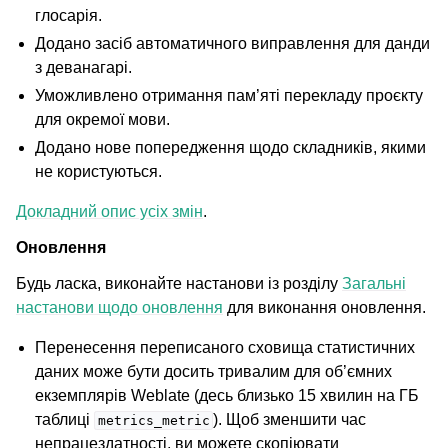
глосарія.
Додано засіб автоматичного виправлення для данди
з деванагарі.
Уможливлено отримання пам’яті перекладу проєкту
для окремої мови.
Додано нове попередження щодо складників, якими
не користуються.
Докладний опис усіх змін
.
Оновлення
Будь ласка, виконайте настанови із розділу
Загальні
настанови щодо оновлення
для виконання оновлення.
Перенесення переписаного сховища статистичних
даних може бути досить тривалим для об’ємних
екземплярів Weblate (десь близько 15 хвилин на ГБ
таблиці
). Щоб зменшити час
metrics_metric
непрацездатності, ви можете скопіювати