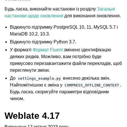
Будь ласка, виконайте настанови із розділу
Загальні
настанови щодо оновлення
для виконання оновлення.
Відкинуто підтримку PostgreSQL 10, 11, MySQL 5.7 і
MariaDB 10.2, 10.3.
Відкинуто підтримку Python 3.7.
У форматі
Формат Fluent
змінено ідентифікацію
деяких рядків. Можливо, вам потрібно буде
примусово перезавантажити файли перекладів, щоб
переглянути зміни.
До
внесено декілька змін.
settings_example.py
Найпомітнішою є зміна у
.
COMPRESS_OFFLINE_CONTEXT
Будь ласка, скоригуйте параметри відповідним
чином.
Weblate 4.17
Випущено 17 квітня 2023 року.