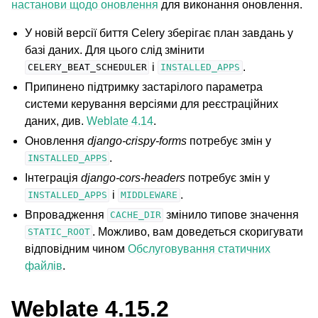
настанови щодо оновлення
для виконання оновлення.
У новій версії биття Celery зберігає план завдань у
базі даних. Для цього слід змінити
і
.
CELERY_BEAT_SCHEDULER
INSTALLED_APPS
Припинено підтримку застарілого параметра
системи керування версіями для реєстраційних
даних, див.
Weblate 4.14
.
Оновлення
django-crispy-forms
потребує змін у
.
INSTALLED_APPS
Інтеграція
django-cors-headers
потребує змін у
і
.
INSTALLED_APPS
MIDDLEWARE
Впровадження
змінило типове значення
CACHE_DIR
. Можливо, вам доведеться скоригувати
STATIC_ROOT
відповідним чином
Обслуговування статичних
файлів
.
Weblate 4.15.2