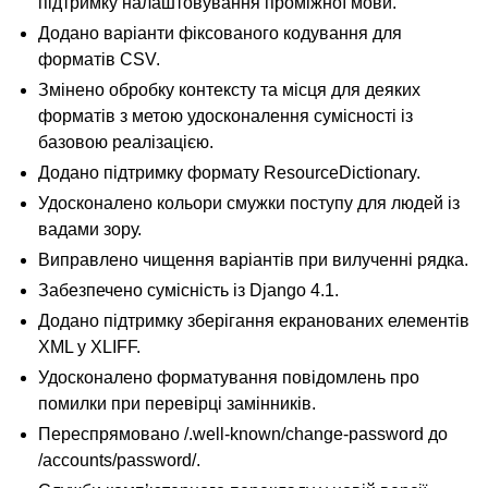
підтримку налаштовування проміжної мови.
Додано варіанти фіксованого кодування для
форматів CSV.
Змінено обробку контексту та місця для деяких
форматів з метою удосконалення сумісності із
базовою реалізацією.
Додано підтримку формату ResourceDictionary.
Удосконалено кольори смужки поступу для людей із
вадами зору.
Виправлено чищення варіантів при вилученні рядка.
Забезпечено сумісність із Django 4.1.
Додано підтримку зберігання екранованих елементів
XML у XLIFF.
Удосконалено форматування повідомлень про
помилки при перевірці замінників.
Переспрямовано /.well-known/change-password до
/accounts/password/.