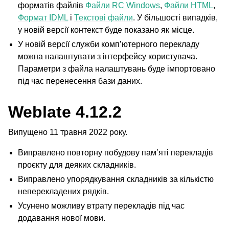
форматів файлів
Файли RC Windows
,
Файли HTML
,
Формат IDML
і
Текстові файли
. У більшості випадків,
у новій версії контекст буде показано як місце.
У новій версії служби комп’ютерного перекладу
можна налаштувати з інтерфейсу користувача.
Параметри з файла налаштувань буде імпортовано
під час перенесення бази даних.
Weblate 4.12.2
Випущено 11 травня 2022 року.
Виправлено повторну побудову пам’яті перекладів
проєкту для деяких складників.
Виправлено упорядкування складників за кількістю
неперекладених рядків.
Усунено можливу втрату перекладів під час
додавання нової мови.