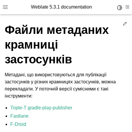
Weblate 5.3.1 documentation
Toggle 
Toggle site navigation sidebar
To
Ed
Файли метаданих
крамниці
застосунків
Метадані, що використовуються для публікації
застосунків у різних крамницях застосунків, можна
перекладати. У поточній версії сумісними є такі
інструменти:
Triple-T gradle-play-publisher
Fastlane
F-Droid