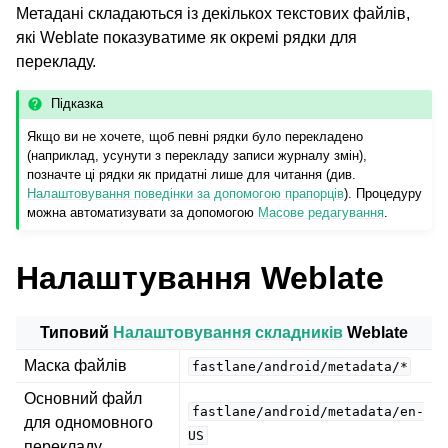
Метадані складаються із декількох текстових файлів,
які Weblate показуватиме як окремі рядки для
перекладу.
Підказка
Якщо ви не хочете, щоб певні рядки було перекладено
(наприклад, усунути з перекладу записи журналу змін),
позначте ці рядки як придатні лише для читання (див.
Налаштовування поведінки за допомогою прапорців
). Процедуру
можна автоматизувати за допомогою
Масове редагування
.
ggle navigation of Підтримувані формати файлів
Налаштування Weblate
Типовий
Налаштовування складників
Weblate
Маска файлів
fastlane/android/metadata/*
Основний файл
fastlane/android/metadata/en-
для одномовного
US
перекладу