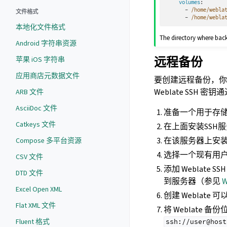
volumes
:
-
/home/webla
文件格式
-
/home/webla
本地化文件格式
The directory where back
Android 字符串资源
远程备份
苹果 iOS 字符串
应用商店元数据文件
要创建远程备份，
Weblate SSH 密
ARB 文件
AsciiDoc 文件
准备一个用于存
Catkeys 文件
在上面安装SSH服
在该服务器上安
Compose 多平台资源
选择一个现有用
CSV 文件
添加 Weblate 
DTD 文件
到服务器（参见
W
Excel Open XML
创建 Weblate
Flat XML 文件
将 Weblate 
Fluent 格式
ssh://user@host