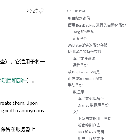
View this page
Edit this page
ON THIS PAGE
项目级别备份
使用 BorgBackup 进行的自动化备份
Borg 加密密钥
定制备份
Weblate 提供的备份存储
使用客户的备份存储
本地文件系统
检查），它适用于将一
远程备份
从 BorgBackup 恢复
正在恢复 Docker 配置
译项目和部件
）。
手动备份
数据库
本地数据库备份
create them. Upon
Django 数据库备份
assigned to anonymous
文件
下载的数据用于备份
版本控制仓库
置保留在服务器上
SSH 和 GPG 密钥
用户上传的文件