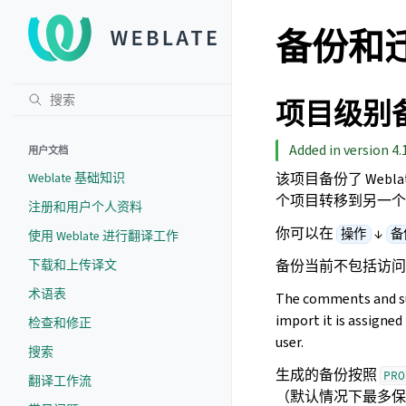
备份和迁移
项目级别
Added in version 4.
用户文档
Weblate 基础知识
该项目备份了 We
个项目转移到另一个 W
注册和用户个人资料
你可以在
↓
操作
备
使用 Weblate 进行翻译工作
下载和上传译文
备份当前不包括访问
术语表
The comments and su
import it is assigned
检查和修正
user.
搜索
生成的备份按照
PRO
翻译工作流
（默认情况下最多保留 