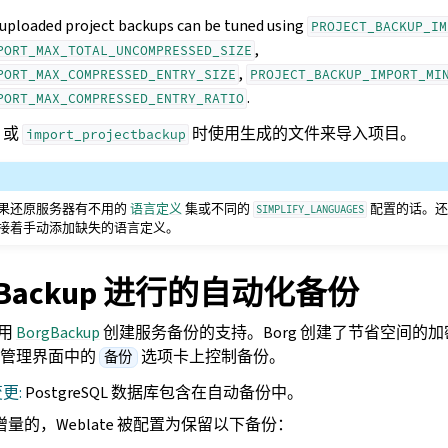
 uploaded project backups can be tuned using
PROJECT_BACKUP_IM
,
PORT_MAX_TOTAL_UNCOMPRESSED_SIZE
,
PORT_MAX_COMPRESSED_ENTRY_SIZE
PROJECT_BACKUP_IMPORT_MI
.
PORT_MAX_COMPRESSED_ENTRY_RATIO
或
时使用生成的文件来导入项目。
import_projectbackup
果还原服务器有不用的
语言定义
集或不同的
配置的话。还
SIMPLIFY_LANGUAGES
接着手动添加缺失的语言定义。
gBackup 进行的自动化备份
使用
BorgBackup
创建服务备份的支持。Borg 创建了节省空间的
从管理界面中的
选项卡上控制备份。
备份
变更:
PostgreSQL 数据库包含在自动备份中。
是增量的，Weblate 被配置为保留以下备份：