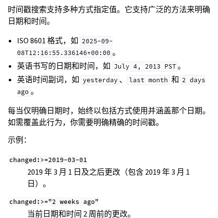
时间戳搜索支持多种方式指定值。它支持广泛的方法来明确
日期和时间。
ISO 8601 格式，如
2025-09-
。
08T12:16:55.336146+00:00
英语书写的日期和时间，如
。
July
4,
2013
PST
英语时间副词，如
、
和
yesterday
last
month
2
days
。
ago
每当仅明确日期时，始终以包括方式使用并涵盖那个日期。
如需覆盖此行为，你需要明确精确的时间戳。
示例：
changed:>=2019-03-01
2019 年 3 月 1 日及之后更改（包含 2019 年 3 月 1
日）。
changed:>="2
weeks
ago"
当前日期和时间 2 周前的更改。