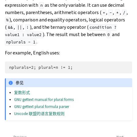
expression with
as the only variable. It can use decimal
n
numbers, parentheses, arithmetic operators (
,
,
,
,
+
-
*
/
), comparison and equality operators, logical operators
%
(
,
,
), and the ternary operator (
&&
||
!
condition
?
). The result must be between
and
value1
:
value2
0
.
nplurals
-
1
For example, English uses:
参见
复数形式
GNU gettext manual for plural forms
GNU gettext plural formula parser
Unicode 联盟的语言复数规则