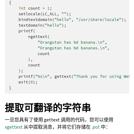
{
int
count
=
1
;
setlocale
(
LC_ALL
,
""
);
bindtextdomain
(
"hello"
,
"/usr/share/locale"
);
textdomain
(
"hello"
);
printf
(
ngettext
(
"Orangutan has %d banana.
\n
"
,
"Orangutan has %d bananas.
\n
"
,
count
),
count
);
printf
(
"%s
\n
"
,
gettext
(
"Thank you for using Webl
exit
(
0
);
}
提取可翻译的字符串
一旦您具有了使用 gettext 调用的代码，您可以使用
xgettext
从中提取消息，并将它们存储在
.pot
中：