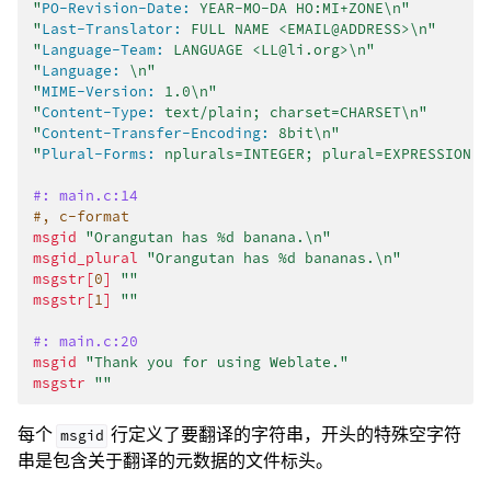
"
PO-Revision-Date:
 YEAR-MO-DA HO:MI+ZONE\n"
"
Last-Translator:
 FULL NAME <EMAIL@ADDRESS>\n"
"
Language-Team:
 LANGUAGE <LL@li.org>\n"
"
Language:
 \n"
"
MIME-Version:
 1.0\n"
"
Content-Type:
 text/plain; charset=CHARSET\n"
"
Content-Transfer-Encoding:
 8bit\n"
"
Plural-Forms:
 nplurals=INTEGER; plural=EXPRESSION;\
#: main.c:14
#, c-format
msgid
"Orangutan has %d banana.\n"
msgid_plural
"Orangutan has %d bananas.\n"
msgstr[
0
]
""
msgstr[
1
]
""
#: main.c:20
msgid
"Thank you for using Weblate."
msgstr
""
每个
行定义了要翻译的字符串，开头的特殊空字符
msgid
串是包含关于翻译的元数据的文件标头。