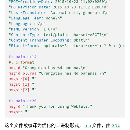
"
POT-Creation-Date:
 2015-10-23 11:02+0200\n"
"
PO-Revision-Date:
 2015-10-23 11:02+0200\n"
"
Last-Translator:
 Automatically generated\n"
"
Language-Team:
 none\n"
"
Language:
 cs\n"
"
MIME-Version:
 1.0\n"
"
Content-Type:
 text/plain; charset=ASCII\n"
"
Content-Transfer-Encoding:
 8bit\n"
"
Plural-Forms:
 nplurals=3; plural=(n==1) ? 0 : (n>=2
#: main.c:14
#, c-format
msgid
"Orangutan has %d banana.\n"
msgid_plural
"Orangutan has %d bananas.\n"
msgstr[
0
]
""
msgstr[
1
]
""
msgstr[
2
]
""
#: main.c:20
msgid
"Thank you for using Weblate."
msgstr
""
这个文件被编译为优化的二进制形式，
.mo
文件，由
GNU