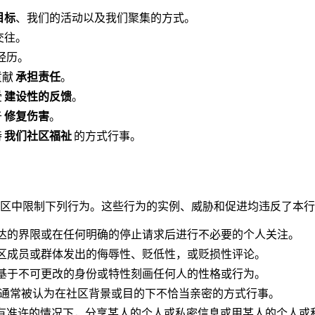
目标
、我们的活动以及我们聚集的方式。
交往。
经历。
贡献
承担责任
。
受
建设性的反馈
。
于
修复伤害
。
持
我们社区福祉
的方式行事。
区中限制下列行为。这些行为的实例、威胁和促进均违反了本行
达的界限或在任何明确的停止请求后进行不必要的个人关注。
区成员或群体发出的侮辱性、贬低性，或贬损性评论。
基于不可更改的身份或特性刻画任何人的性格或行为。
通常被认为在社区背景或目的下不恰当亲密的方式行事。
在没有准许的情况下，分享某人的个人或私密信息或用某人的个人或