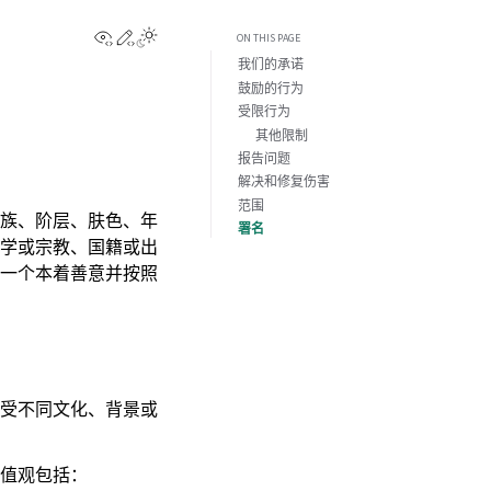
View this page
Edit this page
ON THIS PAGE
我们的承诺
鼓励的行为
受限行为
其他限制
报告问题
解决和修复伤害
范围
族、阶层、肤色、年
署名
学或宗教、国籍或出
一个本着善意并按照
受不同文化、背景或
值观包括：