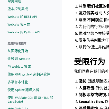
常见问题
尊重
我们社区的
版本控制集成
友好诚实地
与人
Weblate 的 REST API
尊重
不同观点
和
Weblate 客户端
为我们的行为和
Weblate 的 Python API
优雅地给予并接
发生伤害时致力
应用开发者指南
以其他促进并维
从国际化开始
迁移到 Weblate
受限行为
与 Weblate 集成
我们同意在我们的社
使用 GNU gettext 来翻译软件
骚扰.
违反明确表
多平台本地化
人身攻击.
针对社
使用 Sphinx 翻译文档
刻板印象或歧视.
使用 Weblate CDN 翻译 HTML 和
Sexualization.
以
JavaScript
违反机密性
. 