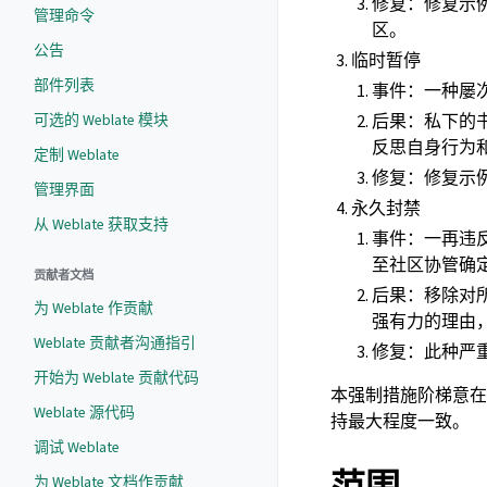
修复：修复示
管理命令
区。
公告
临时暂停
部件列表
事件：一种屡
可选的 Weblate 模块
后果：私下的
反思自身行为
定制 Weblate
修复：修复示
管理界面
永久封禁
从 Weblate 获取支持
事件：一再违
至社区协管确
贡献者文档
后果：移除对
为 Weblate 作贡献
强有力的理由
Weblate 贡献者沟通指引
修复：此种严
开始为 Weblate 贡献代码
本强制措施阶梯意在
Weblate 源代码
持最大程度一致。
调试 Weblate
为 Weblate 文档作贡献