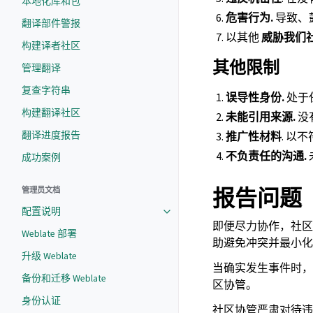
本地化库和包
危害行为.
导致、
翻译部件警报
以其他
威胁我们
构建译者社区
其他限制
管理翻译
复查字符串
误导性身份.
处于
构建翻译社区
未能引用来源.
没
翻译进度报告
推广性材料
. 
不负责任的沟通.
成功案例
报告问题
管理员文档
配置说明
即便尽力协作，社区
Weblate 部署
助避免冲突并最小化
升级 Weblate
当确实发生事件时
备份和迁移 Weblate
区协管。
身份认证
社区协管严肃对待违