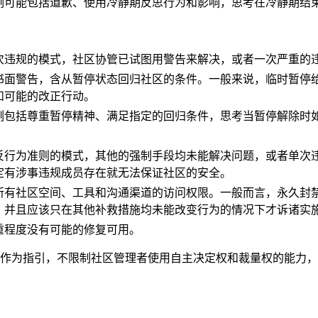
例可能包括道歉、使用冷静期反思行为和影响，思考在冷静期结
次违规的模式，社区协管已试图用警告来解决，或者一次严重的
书面警告，含从暂停状态回归社区的条件。一般来说，临时暂停
和可能的改正行动。
例包括尊重暂停精神、满足指定的回归条件，思考当暂停解除时
反行为准则的模式，其他的强制手段均未能解决问题，或者单次
定有涉事违规成员存在就无法保证社区的安全。
所有社区空间、工具和沟通渠道的访问权限。一般而言，永久封
，并且应该只在其他补救措施均未能改变行为的情况下才诉诸实
重程度没有可能的修复可用。
作为指引，不限制社区管理者使用自主决定权和裁量权的能力，