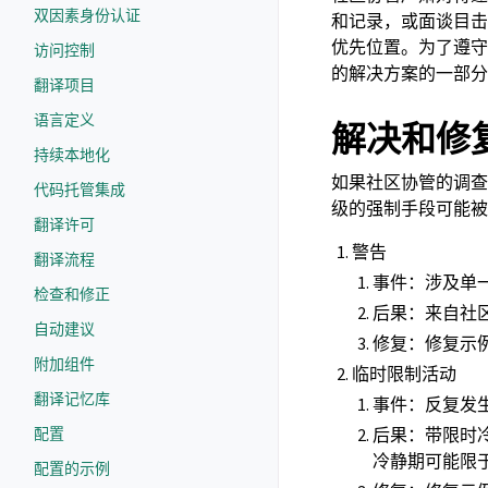
双因素身份认证
和记录，或面谈目击
优先位置。为了遵守
访问控制
的解决方案的一部分
翻译项目
语言定义
解决和修
持续本地化
如果社区协管的调查
代码托管集成
级的强制手段可能被
翻译许可
警告
翻译流程
事件：涉及单
检查和修正
后果：来自社
自动建议
修复：修复示
附加组件
临时限制活动
翻译记忆库
事件：反复发
配置
后果：带限时
冷静期可能限
配置的示例