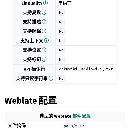
Linguality
ⓘ
单语言
支持复数
ⓘ
No
支持描述
ⓘ
No
支持解释
ⓘ
No
支持上下文
ⓘ
No
支持位置
ⓘ
No
支持标记
ⓘ
No
API 标识符
,
,
dokuwiki
mediawiki
txt
支持只读字符串
ⓘ
No
Weblate 配置
典型的 Weblate
部件配置
文件掩码
path/*.txt