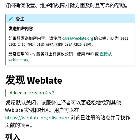
订阅确保设置、维护和故障排除方面及时且可靠的帮助。
备注
发送加密内容
如果想发送加密内容，请使用
care
@
weblate
.
org
的公钥，ID 为
0961
.
62CE
141D
7FE4
B15D
A9FA
73D9
298A
CB26
03F0
最常使用的 key 服务器上有这枚公钥，使用 WKD 或
直接从
weblate.org
.
发现 Weblate
Added in version 4.5.2.
发现
默认关闭，该服务让译者可以更轻松地找到其他
Weblate 实例和社区。用户可以在
https://weblate.org/discover/
浏览已注册的站点并寻找作
贡献的项目。
列入