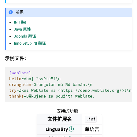
参见
INI Files
Java 属性
Joomla 翻译
Inno Setup INI 翻译
示例文件：
[weblate]
hello
=
Ahoj "světe"!\n
orangutan
=
Orangutan má %d banán.\n
try
=
Zkus Weblate na <https://demo.weblate.org/>!\n
thanks
=
Děkujeme za použití Weblate.
支持的功能
文件扩展名
.ini
Linguality
ⓘ
单语言