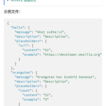
Mozilla 扩展国际化
示例文件：
{
"hello"
:
{
"message"
:
"Ahoj světe!\n"
,
"description"
:
"Description"
,
"placeholders"
:
{
"url"
:
{
"content"
:
"$1"
,
"example"
:
"https://developer.mozilla.org"
}
}
},
"orangutan"
:
{
"message"
:
"Orangutan has $coUnT$ bananas"
,
"description"
:
"Description"
,
"placeholders"
:
{
"count"
:
{
"content"
:
"$1"
,
"example"
:
"5"
}