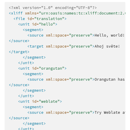
<?xml version="1.0" encoding="UTF-8"?>
<xliff
xmlns=
"urn:oasis:names:tc:xliff:document:2.0"
<file
id=
"translation"
>
<unit
id=
"hello"
>
<segment>
<source
xml:space=
"preserve"
>
Hello,
</source>
<target
xml:space=
"preserve"
>
Ahoj
</target>
</segment>
</unit>
<unit
id=
"orangutan"
>
<segment>
<source
xml:space=
"preserve"
>
Orangutan
has
%
</source>
</segment>
</unit>
<unit
id=
"weblate"
>
<segment>
<source
xml:space=
"preserve"
>
Try
Weblate
at
</source>
</segment>
</unit>