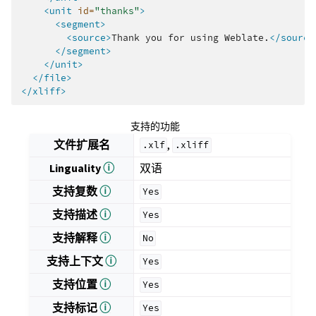
<unit
id=
"thanks"
>
<segment>
<source>
Thank
you
for
using
Weblate.
</source
</segment>
</unit>
</file>
</xliff>
支持的功能
文件扩展名
,
.xlf
.xliff
Linguality
ⓘ
双语
支持复数
ⓘ
Yes
支持描述
ⓘ
Yes
支持解释
ⓘ
No
支持上下文
ⓘ
Yes
支持位置
ⓘ
Yes
支持标记
ⓘ
Yes