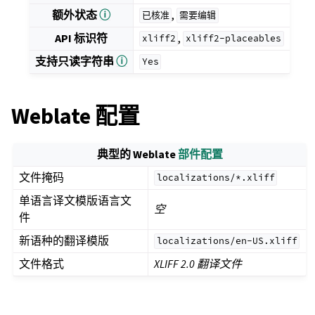
额外状态
ⓘ
,
已核准
需要编辑
API 标识符
,
xliff2
xliff2-placeables
支持只读字符串
ⓘ
Yes
Weblate 配置
典型的 Weblate
部件配置
文件掩码
localizations/*.xliff
单语言译文模版语言文
空
件
新语种的翻译模版
localizations/en-US.xliff
文件格式
XLIFF 2.0 翻译文件