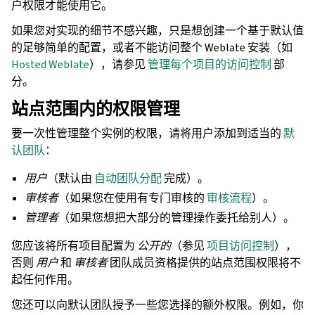
户权限才能使用它。
如果您对实现的细节不感兴趣，只是想创建一个基于默认值
的足够简单的配置，或者不能访问整个 Weblate 安装（如
Hosted Weblate
），请参见
管理每个项目的访问控制
部
分。
站点范围内的权限管理
要一次性管理整个实例的权限，请将用户添加到适当的
默
认团队
：
用户
（默认由
自动团队分配
完成）。
审核者
（如果您在使用有专门审核的
审核流程
）。
管理者
（如果您想把大部分的管理操作委托给别人）。
您应该将所有项目配置为
公开的
（参见
项目访问控制
），
否则
用户
和
审核者
团队成员资格提供的站点范围权限将不
起任何作用。
您还可以向默认团队授予一些您选择的额外权限。例如，你