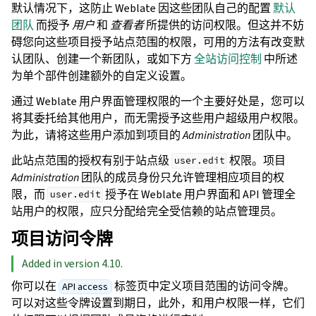
默认情况下，这防止 Weblate 因这些团队自己的配置
默认
团队
而授予
用户
和
查看者
所提供的访问权限。但这并不妨
碍您向这些项目授予站点范围的权限，可用的方法有改变默
认团队、创建一个新团队，或如下方
全站访问控制
中所述
为单个部件创建额外的自定义设置。
通过 Weblate 用户界面管理权限的一个主要好处是，您可以
将其委托给其他用户，而无需授予这些用户超级用户权限。
为此，请将这些用户添加到项目的
Administration
团队中。
此站点范围的授权有别于站点级
权限。项目
user.edit
Administration
团队的成员身份只允许管理相应项目的权
限，而
授予在 Weblate 用户界面和 API 管理全
user.edit
站用户的权限，应只分配给完全受信赖的站点管理员。
项目访问令牌
Added in version 4.10.
你可以在
标签页中定义项目范围的访问令牌。
API access
可以对这些令牌设置到期日，此外，和用户权限一样，它们