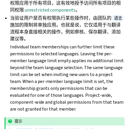
权限应用于所有项目，这有效地授予访问所有项目的相
同权限
unrestricted components
。
当验证用户是否有权限执行某些操作时，由团队的
语言
施加的限制将单独应用。也就是说，它仅适用于与翻译
流程本身直接相关的操作，例如审核、保存翻译、添加
建议等。
Individual team memberships can further limit these
permissions to selected languages. Leaving the per-
member language limit empty applies no additional limit
beyond the team language selection. The same language
limit can be set when inviting new users to a project
team. When a per-member language limit is set, the
membership grants only permissions that can be
evaluated for one of those languages. Project-wide,
component-wide and global permissions from that team
are not granted for that member.
提示