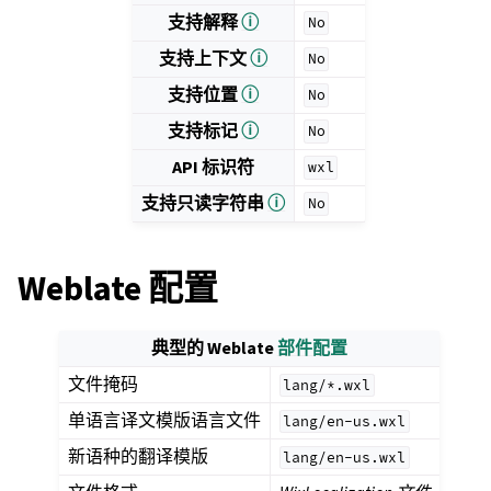
支持解释
ⓘ
No
支持上下文
ⓘ
No
支持位置
ⓘ
No
支持标记
ⓘ
No
API 标识符
wxl
支持只读字符串
ⓘ
No
Weblate 配置
典型的 Weblate
部件配置
文件掩码
lang/*.wxl
单语言译文模版语言文件
lang/en-us.wxl
新语种的翻译模版
lang/en-us.wxl