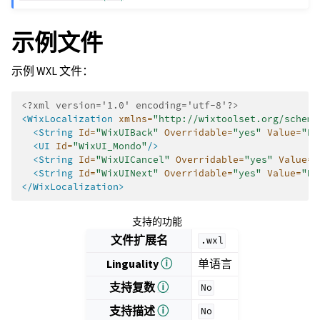
示例文件
示例 WXL 文件：
<?xml version='1.0' encoding='utf-8'?>
<WixLocalization
xmlns=
"http://wixtoolset.org/schema
<String
Id=
"WixUIBack"
Overridable=
"yes"
Value=
"Ba
<UI
Id=
"WixUI_Mondo"
/>
<String
Id=
"WixUICancel"
Overridable=
"yes"
Value=
"
<String
Id=
"WixUINext"
Overridable=
"yes"
Value=
"Ne
</WixLocalization>
支持的功能
文件扩展名
.wxl
Linguality
ⓘ
单语言
支持复数
ⓘ
No
支持描述
ⓘ
No