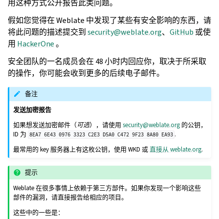
用这种方式公开报告此类问题。
假如您觉得在 Weblate 中发现了某些有安全影响的东西，请
将此问题的描述提交到
security
@
weblate
.
org
、
GitHub
或使
用
HackerOne
。
安全团队的一名成员会在 48 小时内回应你，取决于所采取
的操作，你可能会收到更多的后续电子邮件。
备注
发送加密报告
如果想发送加密邮件（
可选
），请使用
security
@
weblate
.
org
的公钥，
ID 为
.
8EA7
6E43
0976
3323
C2E3
D5A0
C472
9F23
8A80
EA93
最常用的 key 服务器上有这枚公钥，使用 WKD 或
直接从 weblate.org
.
提示
Weblate 在很多事情上依赖于第三方部件。如果你发现一个影响这些
部件的漏洞，请直接报告给相应的项目。
这些中的一些是：