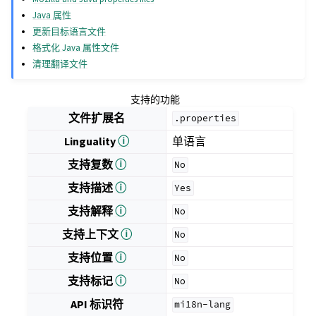
Java 属性
更新目标语言文件
格式化 Java 属性文件
清理翻译文件
支持的功能
文件扩展名
.properties
Linguality
ⓘ
单语言
支持复数
ⓘ
No
支持描述
ⓘ
Yes
支持解释
ⓘ
No
支持上下文
ⓘ
No
支持位置
ⓘ
No
支持标记
ⓘ
No
API 标识符
mi18n-lang