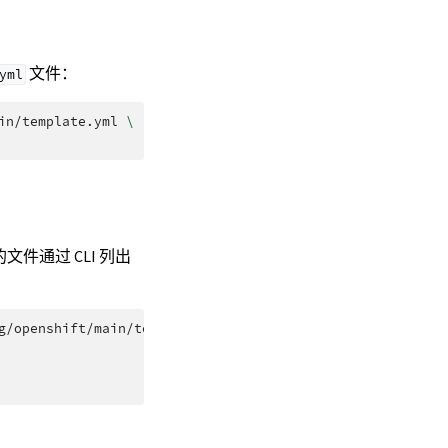
文件：
yml
in/template.yml
\
件通过 CLI 列出
g/openshift/main/template.yml
