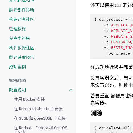
本地化库和包
还可以使用 CLI 
翻译部件诊断
构建译者社区
$
oc
process
-f
-p
APPLICATI
管理翻译
-p
WEBLATE_V
-p
WEBLATE_S
复查字符串
-p
POSTGRESQ
构建翻译社区
-p
REDIS_IMA
|
oc
create
翻译进度报告
成功案例
在成功地迁移并部
设置容器之后，您
管理员文档
未设置密码，则使用
配置说明
若要重置
管理员
密
使用 Docker 安装
启容器。
在 Debian 和 Ubuntu 上安装
消除
在 SUSE 和 openSUSE 上安装
在 Redhat、Fedora 和 CentOS
$
oc
delete
all
上安装