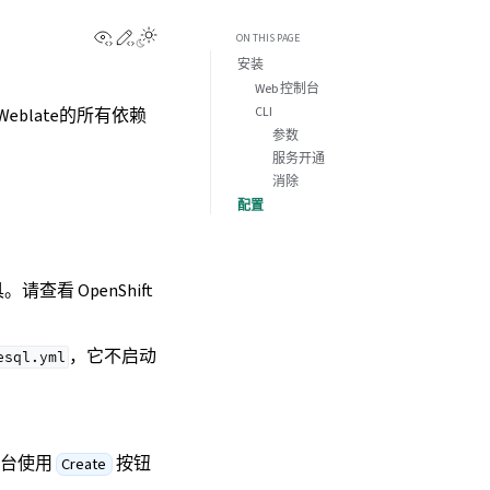
View this page
Edit this page
ON THIS PAGE
安装
Web 控制台
CLI
Weblate的所有依赖
参数
服务开通
消除
配置
请查看 OpenShift
，它不启动
esql.yml
制台使用
按钮
Create