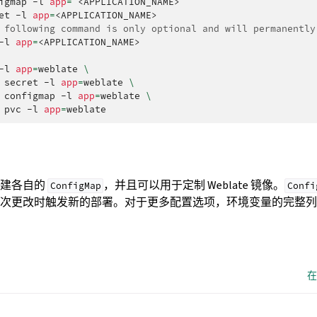
igmap
-l
app
=
<APPLICATION_NAME>

et
-l
app
=
 following command is only optional and will permanently
-l
app
=
<APPLICATION_NAME>

-l
app
=
weblate
\
secret
-l
app
=
weblate
\
configmap
-l
app
=
weblate
\
pvc
-l
app
=
新建各自的
，并且可以用于定制 Weblate 镜像。
ConfigMap
Confi
每次更改时触发新的部署。对于更多配置选项，环境变量的完整
在