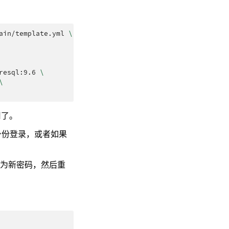
ain/template.yml
\
resql:9.6
\
\
用了。
身份登录，或者如果
为新密码，然后重