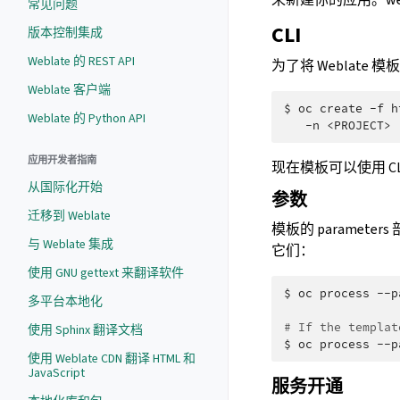
常见问题
CLI
版本控制集成
Weblate 的 REST API
为了将 Weblat
Weblate 客户端
$
oc
create
-f
h
Weblate 的 Python API
-n
应用开发者指南
现在模板可以使用 CL
从国际化开始
参数
迁移到 Weblate
模板的 parame
与 Weblate 集成
它们：
使用 GNU gettext 来翻译软件
$
oc
process
--p
多平台本地化
# If the templat
使用 Sphinx 翻译文档
$
oc
process
--p
使用 Weblate CDN 翻译 HTML 和
JavaScript
服务开通