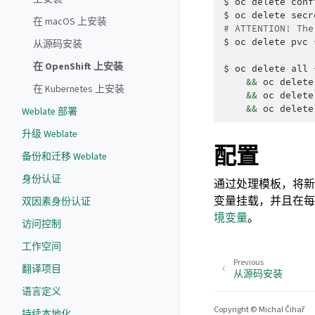
$
oc
delete
conf
$
oc
delete
secr
在 macOS 上安装
# ATTENTION! The
$
oc
delete
pvc
从源码安装
在 OpenShift 上安装
$
oc
delete
all
&&
oc
delete
在 Kubernetes 上安装
&&
oc
delete
&&
oc
delete
Weblate 部署
升级 Weblate
配置
备份和迁移 Weblate
身份认证
通过处理模板，将
变量挂载，并且在
双因素身份认证
境变量
。
访问控制
工作空间
Previous
翻译项目
从源码安装
语言定义
Copyright © Michal Čihař
持续本地化