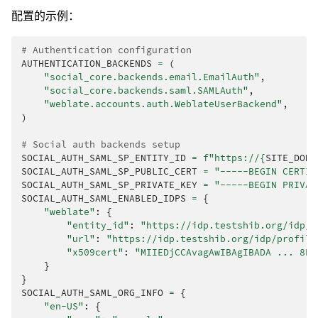
配置的示例：
# Authentication configuration
AUTHENTICATION_BACKENDS
=
(
"social_core.backends.email.EmailAuth"
,
"social_core.backends.saml.SAMLAuth"
,
"weblate.accounts.auth.WeblateUserBackend"
,
)
# Social auth backends setup
SOCIAL_AUTH_SAML_SP_ENTITY_ID
=
f
"https://
{
SITE_DOMA
SOCIAL_AUTH_SAML_SP_PUBLIC_CERT
=
"-----BEGIN CERTIF
SOCIAL_AUTH_SAML_SP_PRIVATE_KEY
=
"-----BEGIN PRIVAT
SOCIAL_AUTH_SAML_ENABLED_IDPS
=
{
"weblate"
:
{
"entity_id"
:
"https://idp.testshib.org/idp/s
"url"
:
"https://idp.testshib.org/idp/profile
"x509cert"
:
"MIIEDjCCAvagAwIBAgIBADA ... 8Bb
}
}
SOCIAL_AUTH_SAML_ORG_INFO
=
{
"en-US"
:
{