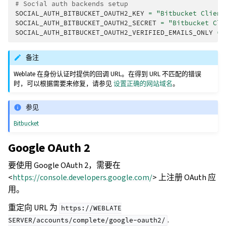
# Social auth backends setup
SOCIAL_AUTH_BITBUCKET_OAUTH2_KEY
=
"Bitbucket Client
SOCIAL_AUTH_BITBUCKET_OAUTH2_SECRET
=
"Bitbucket Cli
SOCIAL_AUTH_BITBUCKET_OAUTH2_VERIFIED_EMAILS_ONLY
=
备注
Weblate 在身份认证时提供的回调 URL。在得到 URL 不匹配的错误
时，可以根据需要来修复，请参见
设置正确的网站域名
。
参见
Bitbucket
Google OAuth 2
要使用 Google OAuth 2，需要在
<
https://console.developers.google.com/
> 上注册 OAuth 应
用。
重定向 URL 为
https://WEBLATE
.
SERVER/accounts/complete/google-oauth2/