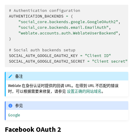
# Authentication configuration
AUTHENTICATION_BACKENDS
=
(
"social_core.backends.google.GoogleOAuth2"
,
"social_core.backends.email.EmailAuth"
,
"weblate.accounts.auth.WeblateUserBackend"
,
)
# Social auth backends setup
SOCIAL_AUTH_GOOGLE_OAUTH2_KEY
=
"Client ID"
SOCIAL_AUTH_GOOGLE_OAUTH2_SECRET
=
"Client secret"
备注
Weblate 在身份认证时提供的回调 URL。在得到 URL 不匹配的错误
时，可以根据需要来修复，请参见
设置正确的网站域名
。
参见
Google
Facebook OAuth 2