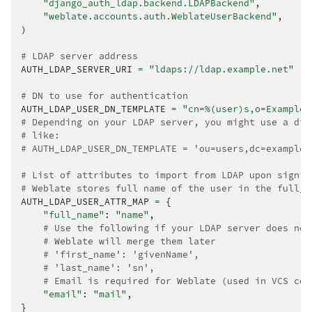
"django_auth_ldap.backend.LDAPBackend"
,
"weblate.accounts.auth.WeblateUserBackend"
,
)
# LDAP server address
AUTH_LDAP_SERVER_URI
=
"ldaps://ldap.example.net"
# DN to use for authentication
AUTH_LDAP_USER_DN_TEMPLATE
=
"cn=
%(user)s
,o=Example"
# Depending on your LDAP server, you might use a dif
# like:
# AUTH_LDAP_USER_DN_TEMPLATE = 'ou=users,dc=example,
# List of attributes to import from LDAP upon sign i
# Weblate stores full name of the user in the full_n
AUTH_LDAP_USER_ATTR_MAP
=
{
"full_name"
:
"name"
,
# Use the following if your LDAP server does not
# Weblate will merge them later
# 'first_name': 'givenName',
# 'last_name': 'sn',
# Email is required for Weblate (used in VCS com
"email"
:
"mail"
,
}