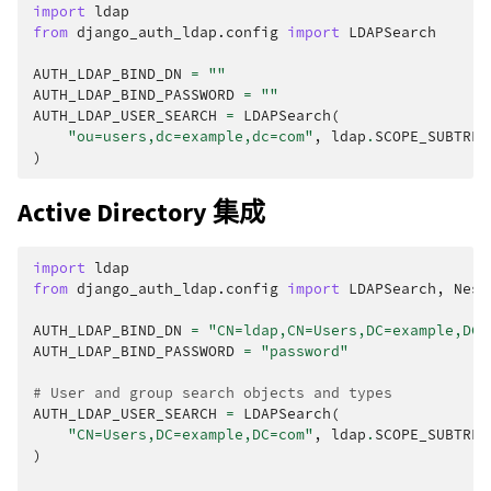
import
ldap
from
django_auth_ldap.config
import
LDAPSearch
AUTH_LDAP_BIND_DN
=
""
AUTH_LDAP_BIND_PASSWORD
=
""
AUTH_LDAP_USER_SEARCH
=
LDAPSearch
(
"ou=users,dc=example,dc=com"
,
ldap
.
SCOPE_SUBTREE
)
Active Directory 集成
import
ldap
from
django_auth_ldap.config
import
LDAPSearch
,
Nest
AUTH_LDAP_BIND_DN
=
"CN=ldap,CN=Users,DC=example,DC=
AUTH_LDAP_BIND_PASSWORD
=
"password"
# User and group search objects and types
AUTH_LDAP_USER_SEARCH
=
LDAPSearch
(
"CN=Users,DC=example,DC=com"
,
ldap
.
SCOPE_SUBTREE
)