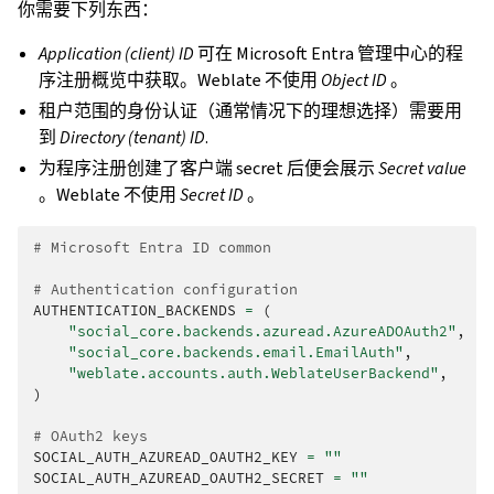
你需要下列东西：
Application (client) ID
可在 Microsoft Entra 管理中心的程
序注册概览中获取。Weblate 不使用
Object ID
。
租户范围的身份认证（通常情况下的理想选择）需要用
到
Directory (tenant) ID
.
为程序注册创建了客户端 secret 后便会展示
Secret value
。Weblate 不使用
Secret ID
。
# Microsoft Entra ID common
# Authentication configuration
AUTHENTICATION_BACKENDS
=
(
"social_core.backends.azuread.AzureADOAuth2"
,
"social_core.backends.email.EmailAuth"
,
"weblate.accounts.auth.WeblateUserBackend"
,
)
# OAuth2 keys
SOCIAL_AUTH_AZUREAD_OAUTH2_KEY
=
""
SOCIAL_AUTH_AZUREAD_OAUTH2_SECRET
=
""