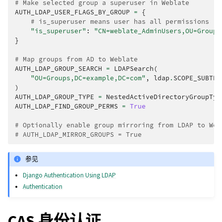
# Make selected group a superuser in Weblate
AUTH_LDAP_USER_FLAGS_BY_GROUP
=
{
# is_superuser means user has all permissions
"is_superuser"
:
"CN=weblate_AdminUsers,OU=Groups
}
# Map groups from AD to Weblate
AUTH_LDAP_GROUP_SEARCH
=
LDAPSearch
(
"OU=Groups,DC=example,DC=com"
,
ldap
.
SCOPE_SUBTRE
)
AUTH_LDAP_GROUP_TYPE
=
NestedActiveDirectoryGroupTyp
AUTH_LDAP_FIND_GROUP_PERMS
=
True
# Optionally enable group mirroring from LDAP to Web
# AUTH_LDAP_MIRROR_GROUPS = True
参见
Django Authentication Using LDAP
Authentication
CAS 身份认证