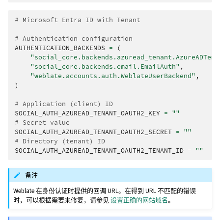
# Microsoft Entra ID with Tenant
# Authentication configuration
AUTHENTICATION_BACKENDS
=
(
"social_core.backends.azuread_tenant.AzureADTena
"social_core.backends.email.EmailAuth"
,
"weblate.accounts.auth.WeblateUserBackend"
,
)
# Application (client) ID
SOCIAL_AUTH_AZUREAD_TENANT_OAUTH2_KEY
=
""
# Secret value
SOCIAL_AUTH_AZUREAD_TENANT_OAUTH2_SECRET
=
""
# Directory (tenant) ID
SOCIAL_AUTH_AZUREAD_TENANT_OAUTH2_TENANT_ID
=
""
备注
Weblate 在身份认证时提供的回调 URL。在得到 URL 不匹配的错误
时，可以根据需要来修复，请参见
设置正确的网站域名
。