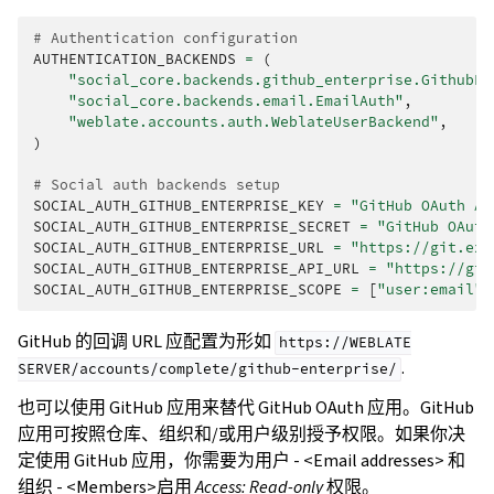
# Authentication configuration
AUTHENTICATION_BACKENDS
=
(
"social_core.backends.github_enterprise.GithubEn
"social_core.backends.email.EmailAuth"
,
"weblate.accounts.auth.WeblateUserBackend"
,
)
# Social auth backends setup
SOCIAL_AUTH_GITHUB_ENTERPRISE_KEY
=
"GitHub OAuth Ap
SOCIAL_AUTH_GITHUB_ENTERPRISE_SECRET
=
"GitHub OAuth
SOCIAL_AUTH_GITHUB_ENTERPRISE_URL
=
"https://git.exa
SOCIAL_AUTH_GITHUB_ENTERPRISE_API_URL
=
"https://git
SOCIAL_AUTH_GITHUB_ENTERPRISE_SCOPE
=
[
"user:email"
]
GitHub 的回调 URL 应配置为形如
https://WEBLATE
.
SERVER/accounts/complete/github-enterprise/
也可以使用 GitHub 应用来替代 GitHub OAuth 应用。GitHub
应用可按照仓库、组织和/或用户级别授予权限。如果你决
定使用 GitHub 应用，你需要为用户 - <Email addresses> 和
组织 - <Members>启用
Access: Read-only
权限。