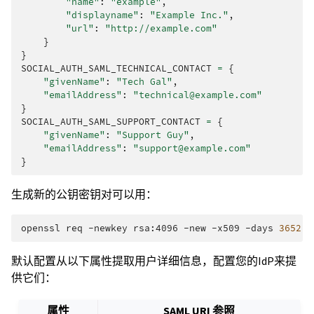
"name"
:
"example"
,
"displayname"
:
"Example Inc."
,
"url"
:
"http://example.com"
}
}
SOCIAL_AUTH_SAML_TECHNICAL_CONTACT
=
{
"givenName"
:
"Tech Gal"
,
"emailAddress"
:
"technical@example.com"
}
SOCIAL_AUTH_SAML_SUPPORT_CONTACT
=
{
"givenName"
:
"Support Guy"
,
"emailAddress"
:
"support@example.com"
}
生成新的公钥密钥对可以用：
openssl
req
-newkey
rsa:4096
-new
-x509
-days
3652
-
默认配置从以下属性提取用户详细信息，配置您的IdP来提
供它们：
属性
SAML URI 参照