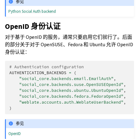
参见
Python Social Auth backend
OpenID 身份认证
对于基于 OpenID 的服务，通常只要启用它们就行了。后面
的部分关于对于 OpenSUSE、Fedora 和 Ubuntu 允许 OpenID
身份认证：
# Authentication configuration
AUTHENTICATION_BACKENDS
=
(
"social_core.backends.email.EmailAuth"
,
"social_core.backends.suse.OpenSUSEOpenId"
,
"social_core.backends.ubuntu.UbuntuOpenId"
,
"social_core.backends.fedora.FedoraOpenId"
,
"weblate.accounts.auth.WeblateUserBackend"
,
)
参见
OpenID