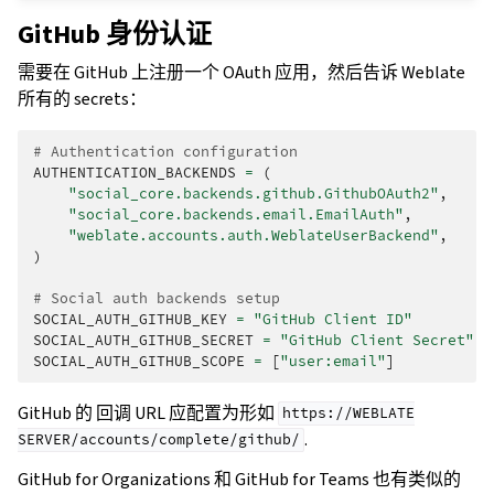
GitHub 身份认证
需要在 GitHub 上注册一个 OAuth 应用，然后告诉 Weblate
所有的 secrets：
# Authentication configuration
AUTHENTICATION_BACKENDS
=
(
"social_core.backends.github.GithubOAuth2"
,
"social_core.backends.email.EmailAuth"
,
"weblate.accounts.auth.WeblateUserBackend"
,
)
# Social auth backends setup
SOCIAL_AUTH_GITHUB_KEY
=
"GitHub Client ID"
SOCIAL_AUTH_GITHUB_SECRET
=
"GitHub Client Secret"
SOCIAL_AUTH_GITHUB_SCOPE
=
[
"user:email"
]
GitHub 的 回调 URL 应配置为形如
https://WEBLATE
.
SERVER/accounts/complete/github/
GitHub for Organizations 和 GitHub for Teams 也有类似的