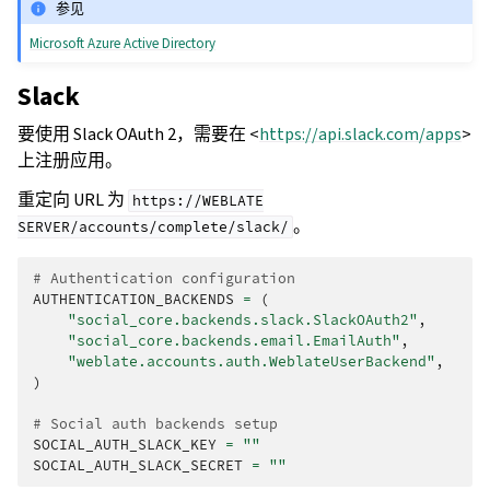
参见
Microsoft Azure Active Directory
Slack
要使用 Slack OAuth 2，需要在 <
https://api.slack.com/apps
>
上注册应用。
重定向 URL 为
https://WEBLATE
。
SERVER/accounts/complete/slack/
# Authentication configuration
AUTHENTICATION_BACKENDS
=
(
"social_core.backends.slack.SlackOAuth2"
,
"social_core.backends.email.EmailAuth"
,
"weblate.accounts.auth.WeblateUserBackend"
,
)
# Social auth backends setup
SOCIAL_AUTH_SLACK_KEY
=
""
SOCIAL_AUTH_SLACK_SECRET
=
""