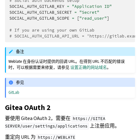
# Social auth backends setup
SOCIAL_AUTH_GITLAB_KEY
=
"Application ID"
SOCIAL_AUTH_GITLAB_SECRET
=
"Secret"
SOCIAL_AUTH_GITLAB_SCOPE
=
[
"read_user"
]
# If you are using your own GitLab
# SOCIAL_AUTH_GITLAB_API_URL = 'https://gitlab.examp
备注
Weblate 在身份认证时提供的回调 URL。在得到 URL 不匹配的错误
时，可以根据需要来修复，请参见
设置正确的网站域名
。
参见
GitLab
Gitea OAuth 2
要使用 Gitea OAuth 2，需要在
https://GITEA
上注册应用。
SERVER/user/settings/applications
重定向 URL 为
https://WEBLATE