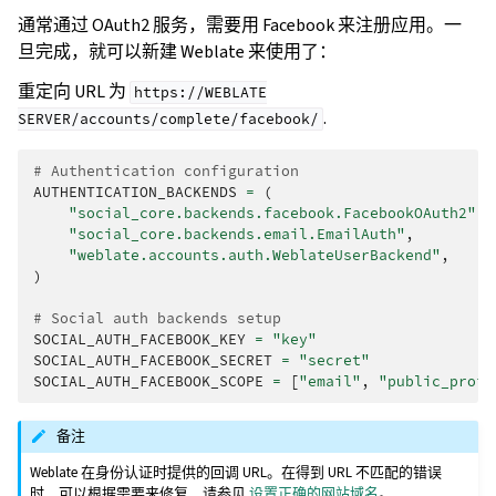
通常通过 OAuth2 服务，需要用 Facebook 来注册应用。一
旦完成，就可以新建 Weblate 来使用了：
重定向 URL 为
https://WEBLATE
.
SERVER/accounts/complete/facebook/
# Authentication configuration
AUTHENTICATION_BACKENDS
=
(
"social_core.backends.facebook.FacebookOAuth2"
,
"social_core.backends.email.EmailAuth"
,
"weblate.accounts.auth.WeblateUserBackend"
,
)
# Social auth backends setup
SOCIAL_AUTH_FACEBOOK_KEY
=
"key"
SOCIAL_AUTH_FACEBOOK_SECRET
=
"secret"
SOCIAL_AUTH_FACEBOOK_SCOPE
=
[
"email"
,
"public_profi
备注
Weblate 在身份认证时提供的回调 URL。在得到 URL 不匹配的错误
时，可以根据需要来修复，请参见
设置正确的网站域名
。