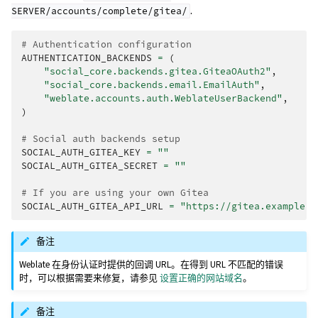
.
SERVER/accounts/complete/gitea/
# Authentication configuration
AUTHENTICATION_BACKENDS
=
(
"social_core.backends.gitea.GiteaOAuth2"
,
"social_core.backends.email.EmailAuth"
,
"weblate.accounts.auth.WeblateUserBackend"
,
)
# Social auth backends setup
SOCIAL_AUTH_GITEA_KEY
=
""
SOCIAL_AUTH_GITEA_SECRET
=
""
# If you are using your own Gitea
SOCIAL_AUTH_GITEA_API_URL
=
"https://gitea.example.c
备注
Weblate 在身份认证时提供的回调 URL。在得到 URL 不匹配的错误
时，可以根据需要来修复，请参见
设置正确的网站域名
。
备注