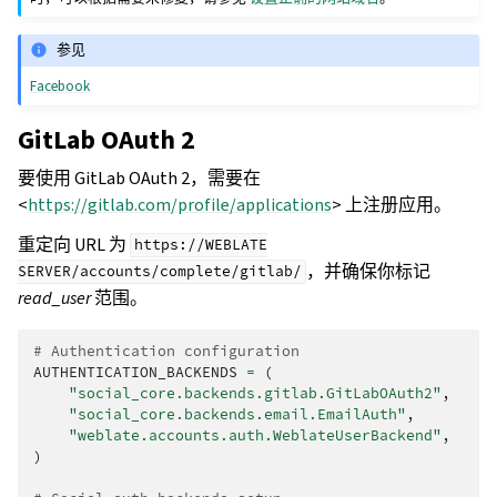
参见
Facebook
GitLab OAuth 2
要使用 GitLab OAuth 2，需要在
<
https://gitlab.com/profile/applications
> 上注册应用。
重定向 URL 为
https://WEBLATE
，并确保你标记
SERVER/accounts/complete/gitlab/
read_user
范围。
# Authentication configuration
AUTHENTICATION_BACKENDS
=
(
"social_core.backends.gitlab.GitLabOAuth2"
,
"social_core.backends.email.EmailAuth"
,
"weblate.accounts.auth.WeblateUserBackend"
,
)