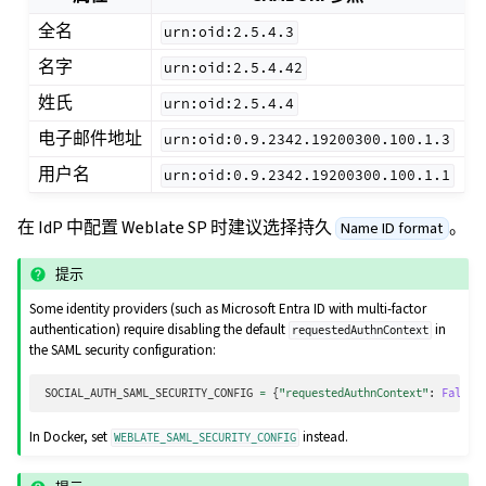
全名
urn:oid:2.5.4.3
名字
urn:oid:2.5.4.42
姓氏
urn:oid:2.5.4.4
电子邮件地址
urn:oid:0.9.2342.19200300.100.1.3
用户名
urn:oid:0.9.2342.19200300.100.1.1
在 IdP 中配置 Weblate SP 时建议选择持久
。
Name ID format
提示
Some identity providers (such as Microsoft Entra ID with multi-factor
authentication) require disabling the default
in
requestedAuthnContext
the SAML security configuration:
SOCIAL_AUTH_SAML_SECURITY_CONFIG
=
{
"requestedAuthnContext"
:
False
}
In Docker, set
instead.
WEBLATE_SAML_SECURITY_CONFIG