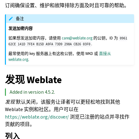
订阅确保设置、维护和故障排除方面及时且可靠的帮助。
备注
发送加密内容
如果想发送加密内容，请使用
care
@
weblate
.
org
的公钥，ID 为
0961
.
62CE
141D
7FE4
B15D
A9FA
73D9
298A
CB26
03F0
最常使用的 key 服务器上有这枚公钥，使用 WKD 或
直接从
weblate.org
.
发现 Weblate
Added in version 4.5.2.
发现
默认关闭，该服务让译者可以更轻松地找到其他
Weblate 实例和社区。用户可以在
https://weblate.org/discover/
浏览已注册的站点并寻找作
贡献的项目。
列入