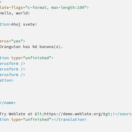
>
late-flags=
"c-format, max-length:100"
>
Hello,
tion>
Ahoj
erus=
"yes"
>
Orangutan
has
%d
tion
type=
"unfinished"
>
erusform
/>
erusform
/>
erusform
/>
ation>
</name>
Try
Weblate
at
&lt;
https://demo.weblate.org/
&gt;
!
</sourc
tion
type=
"unfinished"
></translation>