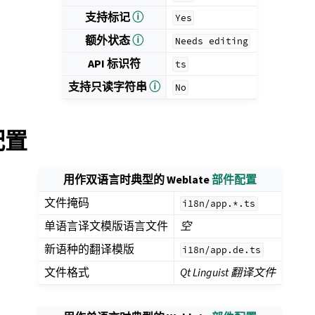
支持标记
ⓘ
Yes
额外状态
ⓘ
Needs
editing
API 标识符
ts
支持只读字符串
ⓘ
No
 配置
用作双语言时典型的 Weblate
部件配置
文件掩码
i18n/app.*.ts
单语言译文模版语言文件
空
新语种的翻译模版
i18n/app.de.ts
文件格式
Qt Linguist 翻译文件