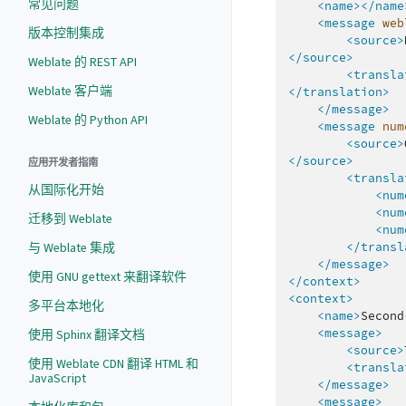
常见问题
<name></name
<message
web
版本控制集成
<source>
</source>
Weblate 的 REST API
<transla
Weblate 客户端
</translation>
</message>
Weblate 的 Python API
<message
num
<source>
</source>
应用开发者指南
<transla
从国际化开始
<num
<num
迁移到 Weblate
<num
</transl
与 Weblate 集成
</message>
使用 GNU gettext 来翻译软件
</context>
<context>
多平台本地化
<name>
Second
<message>
使用 Sphinx 翻译文档
<source>
使用 Weblate CDN 翻译 HTML 和
<transla
JavaScript
</message>
<message>