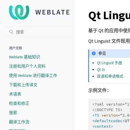
Qt Lingu
基于 Qt 的应用中
Qt Linguist
用户文档
参见
Weblate 基础知识
Qt Linguist 手册
注册和用户个人资料
Qt .ts
使用 Weblate 进行翻译工作
双语和单语格式
下载和上传译文
示例文件：
术语表
检查和修正
<?xml version="1
<!DOCTYPE TS>
搜索
<TS
version=
"2.0
<defaultcodec>
UT
翻译工作流
<context>