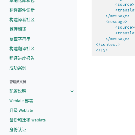
本地化库和包
<source>
翻译部件诊断
<transla
</message>
构建译者社区
<message>
<source>
管理翻译
<transla
</message>
复查字符串
</context>
构建翻译社区
</TS>
翻译进度报告
成功案例
管理员文档
配置说明
Weblate 部署
升级 Weblate
备份和迁移 Weblate
身份认证