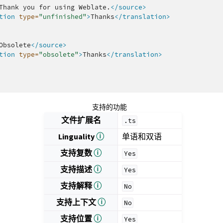
Thank
you
for
using
Weblate.
</source>
tion
type=
"unfinished"
>
Thanks
</translation>
Obsolete
</source>
tion
type=
"obsolete"
>
Thanks
</translation>
支持的功能
文件扩展名
.ts
Linguality
ⓘ
单语和双语
支持复数
ⓘ
Yes
支持描述
ⓘ
Yes
支持解释
ⓘ
No
支持上下文
ⓘ
No
支持位置
ⓘ
Yes