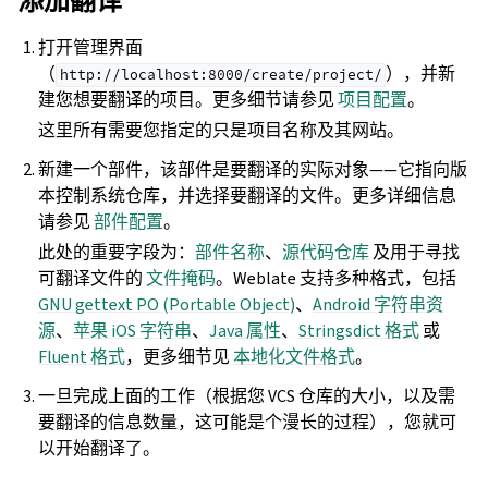
添加翻译
打开管理界面
（
），并新
http://localhost:8000/create/project/
建您想要翻译的项目。更多细节请参见
项目配置
。
这里所有需要您指定的只是项目名称及其网站。
新建一个部件，该部件是要翻译的实际对象——它指向版
本控制系统仓库，并选择要翻译的文件。更多详细信息
请参见
部件配置
。
此处的重要字段为：
部件名称
、
源代码仓库
及用于寻找
可翻译文件的
文件掩码
。Weblate 支持多种格式，包括
GNU gettext PO (Portable Object)
、
Android 字符串资
源
、
苹果 iOS 字符串
、
Java 属性
、
Stringsdict 格式
或
Fluent 格式
，更多细节见
本地化文件格式
。
一旦完成上面的工作（根据您 VCS 仓库的大小，以及需
要翻译的信息数量，这可能是个漫长的过程），您就可
以开始翻译了。