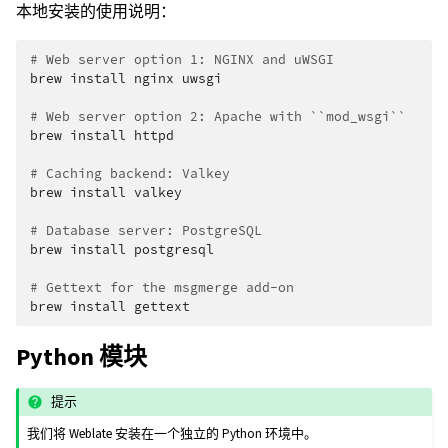
本地安装的使用说明：
# Web server option 1: NGINX and uWSGI
brew
install
nginx
uwsgi

# Web server option 2: Apache with ``mod_wsgi``
brew
install
httpd

# Caching backend: Valkey
brew
install
valkey

# Database server: PostgreSQL
brew
install
postgresql

# Gettext for the msgmerge add-on
brew
install
Python 模块
提示
我们将 Weblate 安装在一个独立的 Python 环境中。