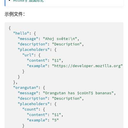
Mozilla 扩展国际化
示例文件：
{
"hello"
:
{
"message"
:
"Ahoj světe!\n"
,
"description"
:
"Description"
,
"placeholders"
:
{
"url"
:
{
"content"
:
"$1"
,
"example"
:
"https://developer.mozilla.org"
}
}
},
"orangutan"
:
{
"message"
:
"Orangutan has $coUnT$ bananas"
,
"description"
:
"Description"
,
"placeholders"
:
{
"count"
:
{
"content"
:
"$1"
,
"example"
:
"5"
}