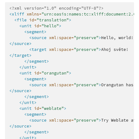
<?xml version="1.0" encoding="UTF-8"?>
<xliff
xmlns=
"urn:oasis:names:tc:xliff:document:2.0"
<file
id=
"translation"
>
<unit
id=
"hello"
>
<segment>
<source
xml:space=
"preserve"
>
Hello,
</source>
<target
xml:space=
"preserve"
>
Ahoj
</target>
</segment>
</unit>
<unit
id=
"orangutan"
>
<segment>
<source
xml:space=
"preserve"
>
Orangutan
has
%
</source>
</segment>
</unit>
<unit
id=
"weblate"
>
<segment>
<source
xml:space=
"preserve"
>
Try
Weblate
at
</source>
</segment>
</unit>