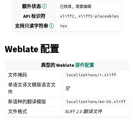
额外状态
ⓘ
,
已核准
需要编辑
API 标识符
,
xliff2
xliff2-placeables
支持只读字符串
ⓘ
Yes
Weblate 配置
典型的 Weblate
部件配置
文件掩码
localizations/*.xliff
单语言译文模版语言文
空
件
新语种的翻译模版
localizations/en-US.xliff
文件格式
XLIFF 2.0 翻译文件