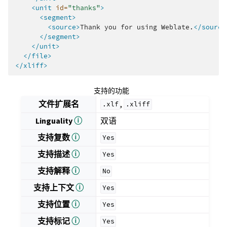
<unit
id=
"thanks"
>
<segment>
<source>
Thank
you
for
using
Weblate.
</source
</segment>
</unit>
</file>
</xliff>
支持的功能
文件扩展名
,
.xlf
.xliff
Linguality
ⓘ
双语
支持复数
ⓘ
Yes
支持描述
ⓘ
Yes
支持解释
ⓘ
No
支持上下文
ⓘ
Yes
支持位置
ⓘ
Yes
支持标记
ⓘ
Yes