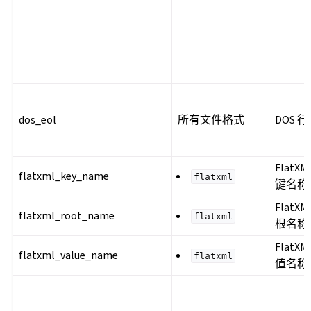
dos_eol
所有文件格式
DOS 
FlatXM
flatxml_key_name
flatxml
键名称
FlatXM
flatxml_root_name
flatxml
根名称
FlatXM
flatxml_value_name
flatxml
值名称