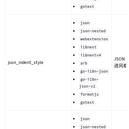
gotext
json
json-nested
webextension
i18next
i18nextv4
JSON 
json_indent_style
arb
进风格
go-i18n-json
go-i18n-
json-v2
formatjs
gotext
json
json-nested