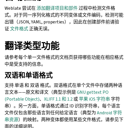
Weblate 尝试在
添加翻译项目和部件
过程中检测文件格
式。对于同一序列化格式的不同变体或文件编码，检测可能
出错（JSON, YAML, properties），因此在创建部件前请验
证
文件格式
正确无误。
翻译类型功能
请参考每个单一文件格式的文档页获得哪些功能在相应格式
中是受支持的信息。
双语和单语格式
支持
单语 和
双语 格式。双语格式在单个文件中存储两种语
言文本——原文和译文（典型示例是
GNU gettext PO
(Portable Object)
、
XLIFF 1.1 和 1.2
或
苹果 iOS 字符串
字符
串）。另一方面，单语格式通过 ID 识别字符串，每个语言
文件仅包含那些语言到任何给定语言（典型为
Android 字符
串资源
）的映射。两种变体都使用某些文件格式，请参见下
面的详细说明。