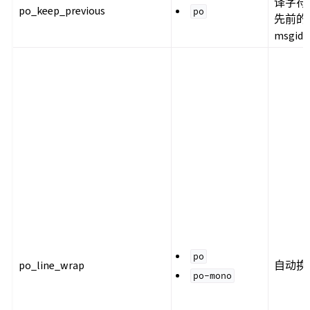
译字符
po_keep_previous
po
先前的
msgid
po
po_line_wrap
自动换
po-mono