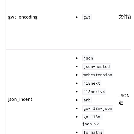
gwt_encoding
文件编
gwt
json
json-nested
webextension
i18next
i18nextv4
JSON 
json_indent
arb
进
go-i18n-json
go-i18n-
json-v2
formatjs