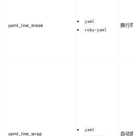
yaml
yaml_line_break
换行符
ruby-yaml
yaml
yaml_line_wrap
自动换