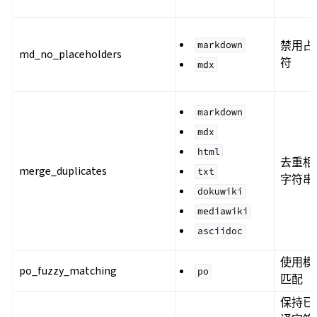
禁用占
markdown
md_no_placeholders
符
mdx
markdown
mdx
html
去重相
merge_duplicates
txt
字符串
dokuwiki
mediawiki
asciidoc
使用模
po_fuzzy_matching
po
匹配
保持已