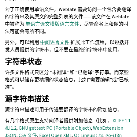
为了正确使用单语文件，Weblate 需要访问一个包含要翻译
的字符串及其原文的完整列表的文件——该文件在 Weblate
中被称为
单语言译文模版语言文件
，尽管命名上和你的叫
法可能会有所不同。
另外，可以利用
中间语言文件
扩展此工作流程，以包括开
发人员提供的字符串，但不要在最终的字符串中使用。
字符串状态
许多文件格式只区分 “未翻译” 和 “已翻译”字符串。而某些
格式可以储存更精细的状态信息，比如“需要编辑”或“已核
准”。
源字符串描述
源字符串描述可用于传递要翻译的字符串的附加信息。
有几个格式原生支持向译者提供附加信息（比如，
XLIFF 1.1
和 1.2
,
GNU gettext PO (Portable Object)
,
WebExtension
JSON
,
CSV 文件
,
Excel Open XML
,
Qt Linguist .ts
,
go-i18n