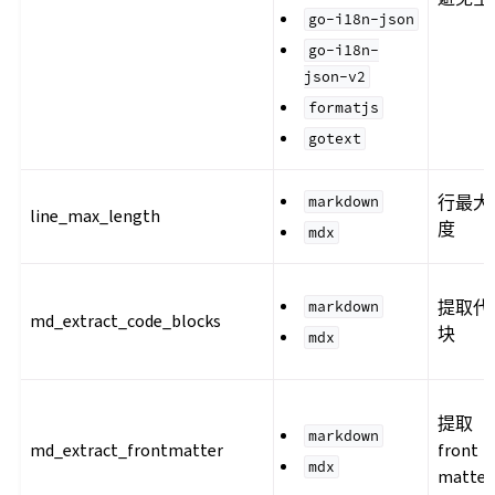
go-i18n-json
go-i18n-
json-v2
formatjs
gotext
行最大
markdown
line_max_length
度
mdx
提取代
markdown
md_extract_code_blocks
块
mdx
提取
markdown
md_extract_frontmatter
front
mdx
matter