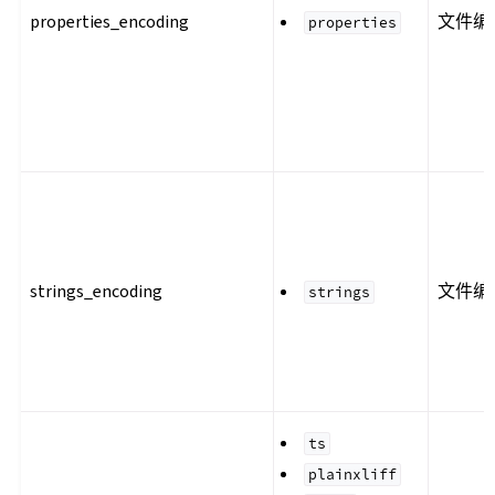
properties_encoding
文件编
properties
strings_encoding
文件编
strings
ts
plainxliff