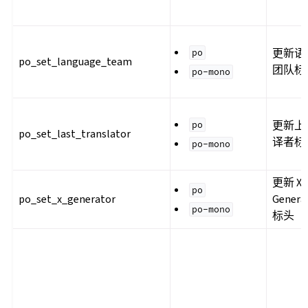
更新语
po
po_set_language_team
团队标
po-mono
更新上
po
po_set_last_translator
译者标
po-mono
更新 X-
po
po_set_x_generator
Genera
po-mono
标头