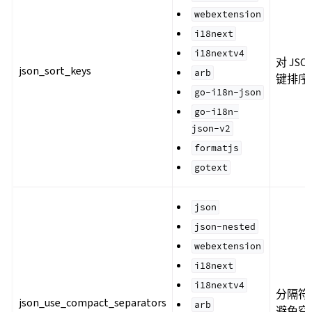
webextension
i18next
i18nextv4
对 JSO
json_sort_keys
arb
键排序
go-i18n-json
go-i18n-
json-v2
formatjs
gotext
json
json-nested
webextension
i18next
i18nextv4
分隔符
json_use_compact_separators
arb
避免空