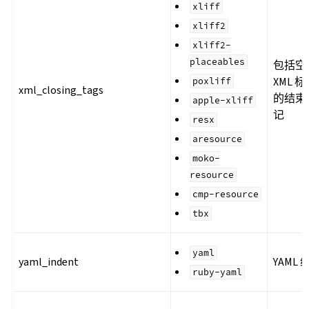
xliff
xliff2
xliff2-
placeables
包括空
XML 
poxliff
xml_closing_tags
的结束
apple-xliff
记
resx
aresource
moko-
resource
cmp-resource
tbx
yaml
yaml_indent
YAML 
ruby-yaml