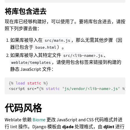
将库包含进去
现在库已经够构建好，可以使用了。要将库包含进去，请按
照下列步骤去做：
如果库被导入在
，那么无需其他步骤（因
src/main.js
器已包含于
）。
base.html
如果库被导入其特定文件
、
src/<lib-name>.js
，请使用包含标签来链接到构建的
weblate/templates
静态 JavaScript 文件：
{%
load
static
%}
<script src="
{%
static
'js/vendor/<lib-name>.js'
%}
"
代码风格
Weblate 依赖
Biome
更改 JavaScript and CSS 代码格式并进
行 lint 操作。Django 模板由
djade
处理格式，由
djlint
进行