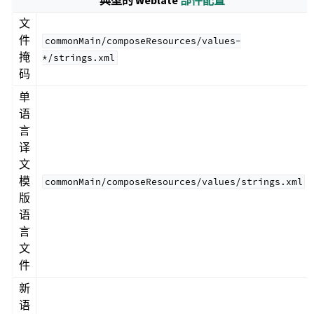
典型的 Weblate
部件配置
文
件
commonMain/composeResources/values-
掩
*/strings.xml
码
单
语
言
译
文
模
commonMain/composeResources/values/strings.xml
版
语
言
文
件
新
语