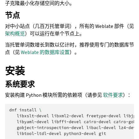
子克隆最小化存储空间的大小。
节点
对中小站点（几百万托管单词），所有的 Weblate 部件（见
架构概览
）可以运行在单个节点上。
当托管单词数增长到数以亿计时，推荐使用专门的数据库节
点（见
Weblate 的数据库设置
）。
安装
系统要求
安装构建 Python 模块所需的依赖项（请参见
软件要求
）：
dnf
install
\
libxslt-devel
libxml2-devel
freetype-devel
libjpe
libyaml-devel
libffi-devel
cairo-devel
cairo-gobj
gobject-introspection-devel
libacl-devel
lz4-deve
libtool-ltdl-devel
python3-devel