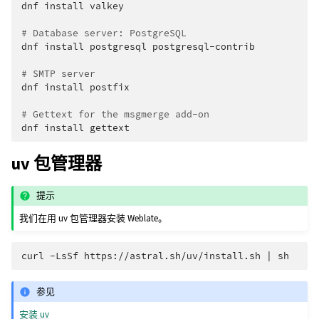
dnf
install
valkey

# Database server: PostgreSQL
dnf
install
postgresql
postgresql-contrib

# SMTP server
dnf
install
postfix

# Gettext for the msgmerge add-on
dnf
install
uv 包管理器
提示
我们在用 uv 包管理器安装 Weblate。
curl
-LsSf
https://astral.sh/uv/install.sh
|
参见
安装 uv