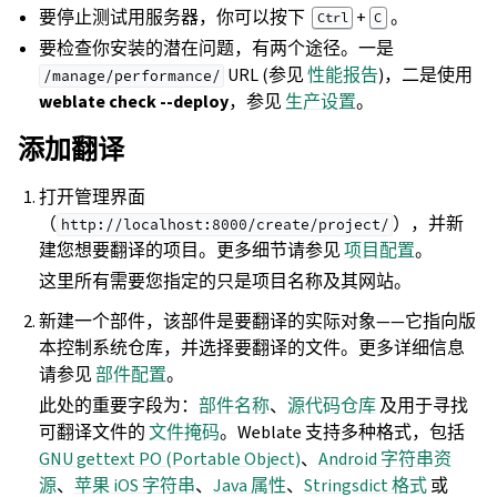
要停止测试用服务器，你可以按下
+
。
Ctrl
C
要检查你安装的潜在问题，有两个途径。一是
URL (参见
性能报告
)，二是使用
/manage/performance/
weblate check --deploy
，参见
生产设置
。
添加翻译
打开管理界面
（
），并新
http://localhost:8000/create/project/
建您想要翻译的项目。更多细节请参见
项目配置
。
这里所有需要您指定的只是项目名称及其网站。
新建一个部件，该部件是要翻译的实际对象——它指向版
本控制系统仓库，并选择要翻译的文件。更多详细信息
请参见
部件配置
。
此处的重要字段为：
部件名称
、
源代码仓库
及用于寻找
可翻译文件的
文件掩码
。Weblate 支持多种格式，包括
GNU gettext PO (Portable Object)
、
Android 字符串资
源
、
苹果 iOS 字符串
、
Java 属性
、
Stringsdict 格式
或