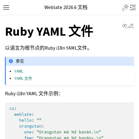
Weblate 2026.6 文档
View 
Ed
Ruby YAML 文件
以语言为根节点的Ruby i18n YAML文件。
参见
YAML
YAML 文件
Ruby i18n YAML 文件示例：
cs
:
weblate
:
hello
:
""
orangutan
:
one
:
"Orangutan
má
%d
banán.\n"
few
:
"Orangutan
má
%d
banány.\n"