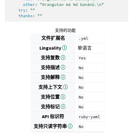
other
:
"Orangutan
má
%d
banánů.\n"
try
:
""
thanks
:
""
支持的功能
文件扩展名
.yml
Linguality
ⓘ
单语言
支持复数
ⓘ
Yes
支持描述
ⓘ
No
支持解释
ⓘ
No
支持上下文
ⓘ
No
支持位置
ⓘ
No
支持标记
ⓘ
No
API 标识符
ruby-yaml
支持只读字符串
ⓘ
No