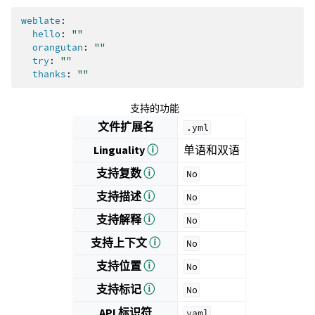
weblate
:
hello
:
""
orangutan
:
""
try
:
""
thanks
:
""
支持的功能
文件扩展名
.yml
Linguality
ⓘ
单语和双语
支持复数
ⓘ
No
支持描述
ⓘ
No
支持解释
ⓘ
No
支持上下文
ⓘ
No
支持位置
ⓘ
No
支持标记
ⓘ
No
API 标识符
yaml