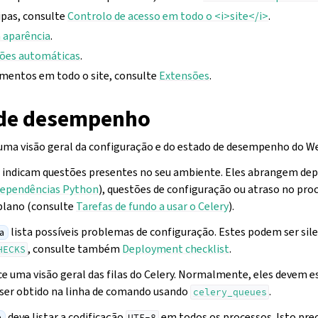
ipas, consulte
Controlo de acesso em todo o <i>site</i>
.
 aparência
.
ões automáticas
.
mentos em todo o site, consulte
Extensões
.
 de desempenho
uma visão geral da configuração e do estado de desempenho do W
indicam questões presentes no seu ambiente. Eles abrangem dep
ependências Python
), questões de configuração ou atraso no pr
plano (consulte
Tarefas de fundo a usar o Celery
).
lista possíveis problemas de configuração. Estes podem ser sil
ma
, consulte também
Deployment checklist
.
HECKS
 configuração
e uma visão geral das filas do Celery. Normalmente, eles devem e
ser obtido na linha de comando usando
.
celery_queues
deve listar a codificação
em todos os processos. Isto prec
a
UTF-8