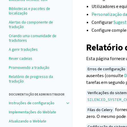
Utilizadores e equ
Bibliotecas e pacotes de
localização
Personalização da
Configurar
Sugest
Alertas da componente de
tradução
Configure comple
Criando uma comunidade de
tradutores
Relatório
A gerir traduções
Esta página fornece 
Rever cadeias
Promovendo a tradução
Erros de configuração
ausentes (consulte
D
Relatório de progresso da
tradução
tarefas em segundo 
Verificações do siste
DOCUMENTAÇÃO DE ADMINISTRADOR
SILENCED_SYSTEM_C
Instruções de configuração
Toggle navigation of Instruções de
fornec
Filas do Celery
Implementações do Weblate
zero. O mesmo pode 
Atualizando o Weblate
Codificação do sistem