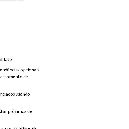
eblate.
endências opcionais
ocessamento de
enciados usando
star próximos de
isa ser configurado