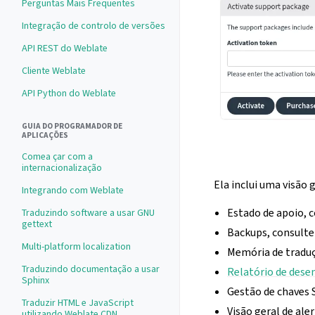
Perguntas Mais Frequentes
Integração de controlo de versões
API REST do Weblate
Cliente Weblate
API Python do Weblate
GUIA DO PROGRAMADOR DE
APLICAÇÕES
Comea çar com a
internacionalização
Ela inclui uma visão 
Integrando com Weblate
Estado de apoio, 
Traduzindo software a usar GNU
gettext
Backups, consult
Multi-platform localization
Memória de traduç
Traduzindo documentação a usar
Relatório de des
Sphinx
Gestão de chaves 
Traduzir HTML e JavaScript
Visão geral de al
utilizando Weblate CDN