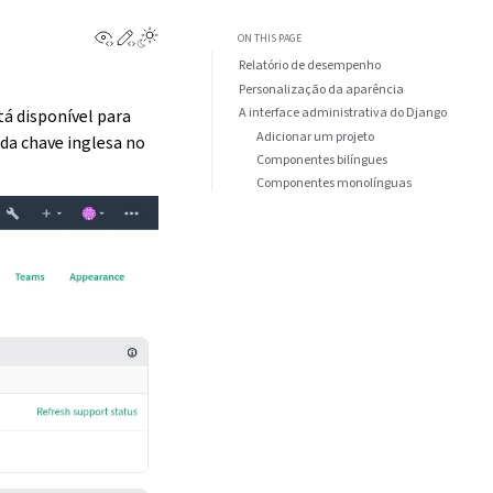
View this page
Edit this page
Toggle Light / Dark / Auto color theme
ON THIS PAGE
Relatório de desempenho
Personalização da aparência
A interface administrativa do Django
stá disponível para
Adicionar um projeto
 da chave inglesa no
Componentes bilíngues
Componentes monolínguas