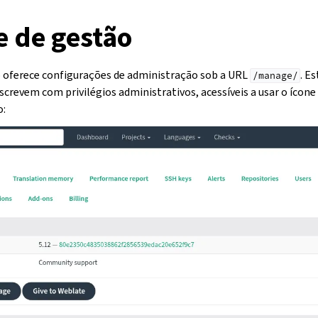
e de gestão
o oferece configurações de administração sob a URL
. E
/manage/
nscrevem com privilégios administrativos, acessíveis a usar o ícone
o: