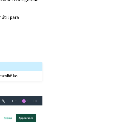
 útil para
scolhê-las.