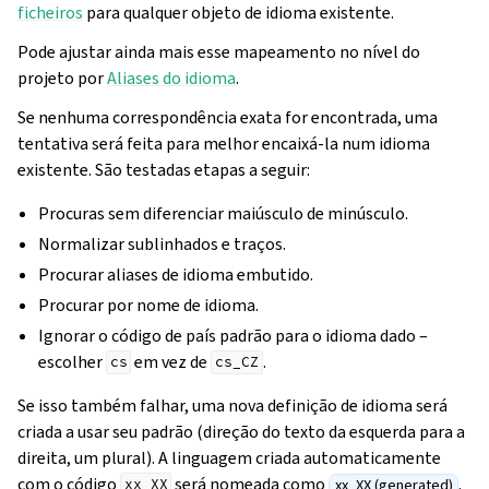
ficheiros
para qualquer objeto de idioma existente.
Pode ajustar ainda mais esse mapeamento no nível do
projeto por
Aliases do idioma
.
Se nenhuma correspondência exata for encontrada, uma
tentativa será feita para melhor encaixá-la num idioma
existente. São testadas etapas a seguir:
Procuras sem diferenciar maiúsculo de minúsculo.
Normalizar sublinhados e traços.
Procurar aliases de idioma embutido.
Procurar por nome de idioma.
Ignorar o código de país padrão para o idioma dado –
escolher
em vez de
.
cs
cs_CZ
gle navigation of Instruções de configuração
Se isso também falhar, uma nova definição de idioma será
criada a usar seu padrão (direção do texto da esquerda para a
direita, um plural). A linguagem criada automaticamente
com o código
será nomeada como
.
xx_XX (generated)
xx_XX