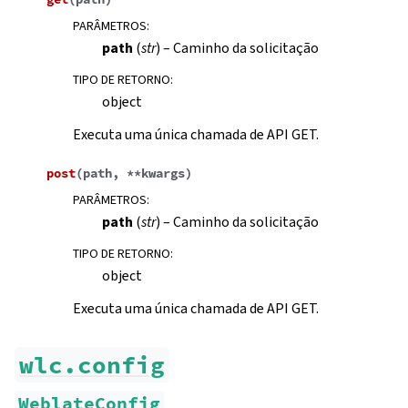
PARÂMETROS
:
path
(
str
) – Caminho da solicitação
TIPO DE RETORNO
:
object
Executa uma única chamada de API GET.
post
(
path
,
**
kwargs
)
PARÂMETROS
:
path
(
str
) – Caminho da solicitação
TIPO DE RETORNO
:
object
Executa uma única chamada de API GET.
gle navigation of Instruções de configuração
wlc.config
WeblateConfig