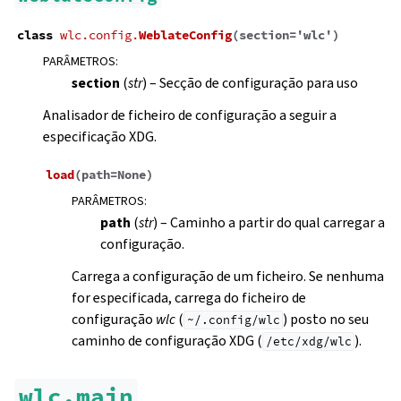
class
wlc.config.
WeblateConfig
(
section
=
'wlc'
)
PARÂMETROS
:
section
(
str
) – Secção de configuração para uso
Analisador de ficheiro de configuração a seguir a
especificação XDG.
load
(
path
=
None
)
PARÂMETROS
:
path
(
str
) – Caminho a partir do qual carregar a
configuração.
Carrega a configuração de um ficheiro. Se nenhuma
for especificada, carrega do ficheiro de
configuração
wlc
(
) posto no seu
~/.config/wlc
caminho de configuração XDG (
).
/etc/xdg/wlc
wlc.main