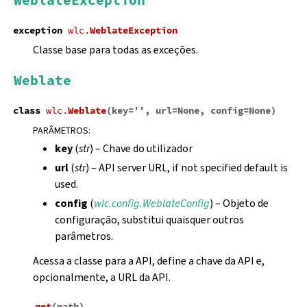
WeblateException
exception
wlc.
WeblateException
Classe base para todas as exceções.
Weblate
class
wlc.
Weblate
(
key
=
''
,
url
=
None
,
config
=
None
)
PARÂMETROS
:
key
(
str
) – Chave do utilizador
url
(
str
) – API server URL, if not specified default is
used.
config
(
wlc.config.WeblateConfig
) – Objeto de
configuração, substitui quaisquer outros
parâmetros.
Acessa a classe para a API, define a chave da API e,
opcionalmente, a URL da API.
get
(
path
)