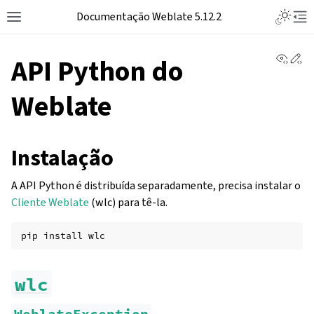
Toggle L
Documentação Weblate 5.12.2
Toggle site navigation sidebar
Tog
View 
Ed
API Python do
Weblate
Instalação
A API Python é distribuída separadamente, precisa instalar o
Cliente Weblate
(wlc) para tê-la.
pip
install
wlc