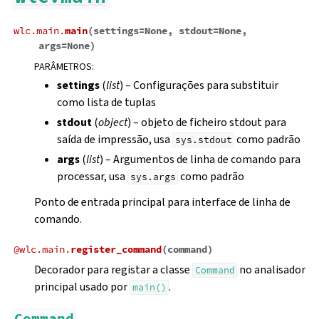
wlc.main.
main
(
settings
=
None
,
stdout
=
None
,
args
=
None
)
PARÂMETROS
:
settings
(
list
) – Configurações para substituir
como lista de tuplas
stdout
(
object
) – objeto de ficheiro stdout para
saída de impressão, usa
como padrão
sys.stdout
args
(
list
) – Argumentos de linha de comando para
processar, usa
como padrão
sys.args
Ponto de entrada principal para interface de linha de
comando.
@
wlc.main.
register_command
(
command
)
Decorador para registar a classe
no analisador
Command
principal usado por
.
main()
Command