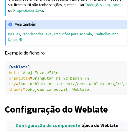
seu ficheiro INI não tenha secções, quereria usar
Traduções para Joomla
ou
Propriedades Java
.
Veja também
INI Files
,
Propriedades Java
,
Traduções para Joomla
,
Traduções Inno
Setup INI
Exemplo de ficheiro:
[weblate]
hello
=
Ahoj "světe"!\n
orangutan
=
Orangutan má %d banán.\n
try
=
Zkus Weblate na <https://demo.weblate.org/>!\n
thanks
=
Děkujeme za použití Weblate.
Configuração do Weblate
Configuração de componente
típica do Weblate