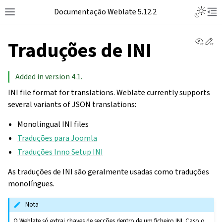
Toggle L
Documentação Weblate 5.12.2
Toggle site navigation sidebar
Tog
View 
Ed
Traduções de INI
Added in version 4.1.
INI file format for translations. Weblate currently supports
several variants of JSON translations:
Monolingual INI files
Traduções para Joomla
Traduções Inno Setup INI
As traduções de INI são geralmente usadas como traduções
monolíngues.
Nota
O Weblate só extrai chaves de secções dentro de um ficheiro INI. Caso o