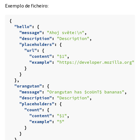
Exemplo de ficheiro:
{
"hello"
:
{
"message"
:
"Ahoj světe!\n"
,
"description"
:
"Description"
,
"placeholders"
:
{
"url"
:
{
"content"
:
"$1"
,
"example"
:
"https://developer.mozilla.org"
}
}
},
"orangutan"
:
{
"message"
:
"Orangutan has $coUnT$ bananas"
,
"description"
:
"Description"
,
"placeholders"
:
{
"count"
:
{
"content"
:
"$1"
,
"example"
:
"5"
}
}
},