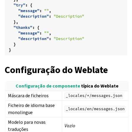
"try"
:
{
"message"
:
""
,
"description"
:
"Description"
},
"thanks"
:
{
"message"
:
""
,
"description"
:
"Description"
}
}
Configuração do Weblate
Configuração de componente
típica do Weblate
Máscara de ficheiros
_locales/*/messages.json
Ficheiro de idioma base
gle navigation of Instruções de configuração
_locales/en/messages.json
monolingue
Modelo para novas
Vazio
traduções