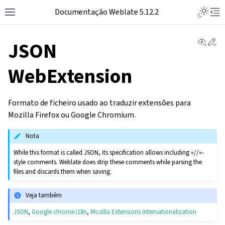
Toggle L
Documentação Weblate 5.12.2
Toggle site navigation sidebar
Tog
View 
Ed
JSON
WebExtension
Formato de ficheiro usado ao traduzir extensões para
Mozilla Firefox ou Google Chromium.
Nota
While this format is called JSON, its specification allows including «//»-
style comments. Weblate does strip these comments while parsing the
files and discards them when saving.
Veja também
JSON
,
Google chrome.i18n
,
Mozilla Extensions Internationalization