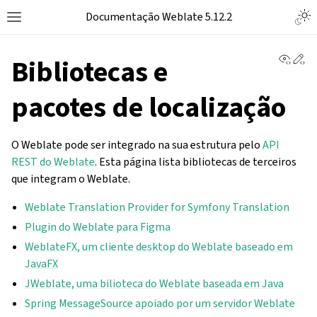
Togg
Documentação Weblate 5.12.2
Toggle site navigation sidebar
View 
Ed
Bibliotecas e
pacotes de localização
O Weblate pode ser integrado na sua estrutura pelo
API
REST do Weblate
. Esta página lista bibliotecas de terceiros
que integram o Weblate.
Weblate Translation Provider for Symfony Translation
Plugin do Weblate para Figma
WeblateFX, um cliente desktop do Weblate baseado em
JavaFX
JWeblate, uma bilioteca do Weblate baseada em Java
Spring MessageSource apoiado por um servidor Weblate