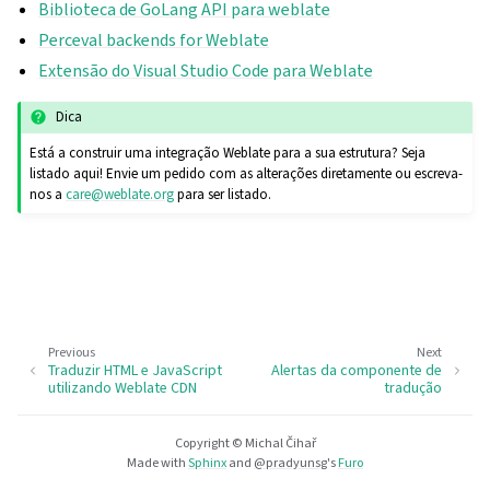
Biblioteca de GoLang API para weblate
Perceval backends for Weblate
Extensão do Visual Studio Code para Weblate
Dica
Está a construir uma integração Weblate para a sua estrutura? Seja
listado aqui! Envie um pedido com as alterações diretamente ou escreva-
nos a
care
@
weblate
.
org
para ser listado.
Previous
Next
Traduzir HTML e JavaScript
Alertas da componente de
utilizando Weblate CDN
tradução
Copyright © Michal Čihař
Made with
Sphinx
and
@pradyunsg
's
Furo