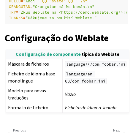
HELLO
=
"Ahoj "
_QQ_"světe"_QQ_"!\n"
ORANGUTAN
=
"Orangutan má %d banán.\n"
TRY
=
"Zkus Weblate na <https://demo.weblate.org/>!\n"
THANKS
=
"Děkujeme za použití Weblate."
Configuração do Weblate
Configuração de componente
típica do Weblate
Máscara de ficheiros
language/*/com_foobar.ini
Ficheiro de idioma base
language/en-
monolingue
GB/com_foobar.ini
Modelo para novas
Vazio
traduções
Formato de ficheiro
Ficheiro de idioma Joomla
Previous
Next