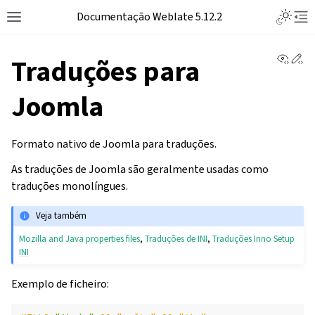
Toggle L
Documentação Weblate 5.12.2
Toggle site navigation sidebar
Tog
View 
Ed
Traduções para
Joomla
Formato nativo de Joomla para traduções.
As traduções de Joomla são geralmente usadas como
traduções monolíngues.
Veja também
Mozilla and Java properties files
,
Traduções de INI
,
Traduções Inno Setup
INI
Exemplo de ficheiro: