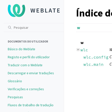
Índice 
w
DOCUMENTOS DO UTILIZADOR
w
Básico do Weblate
W
wlc
C
wlc.config
Registo e perfil do utilizador
C
wlc.main
Traduzir com o Weblate
Descarregar e enviar traduções
Glossário
Verificações e correções
Pesquisas
Fluxos de trabalho de tradução