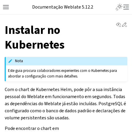
Toggle L
Documentação Weblate 5.12.2
Toggle site navigation sidebar
Tog
View 
Ed
Instalar no
Kubernetes
Nota
Este guia procura colaboradores experientes com o Kubernetes para
abordar a configuração com mais detalhes.
Com o chart de Kubernetes Helm, pode pôr a sua instância
pessoal do Weblate em funcionamento em segundos. Todas
as dependências do Weblate já estão incluídas. PostgreSQL é
configurado como o banco de dados padrão e declarações de
volume persistentes são usadas.
Pode encontrar o chart em