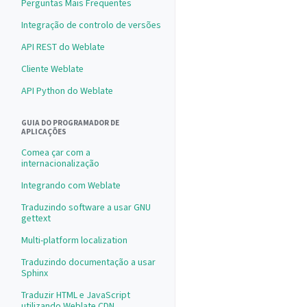
Perguntas Mais Frequentes
Integração de controlo de versões
API REST do Weblate
Cliente Weblate
API Python do Weblate
GUIA DO PROGRAMADOR DE
APLICAÇÕES
Comea çar com a
internacionalização
Integrando com Weblate
Traduzindo software a usar GNU
gettext
Multi-platform localization
Traduzindo documentação a usar
Sphinx
Traduzir HTML e JavaScript
utilizando Weblate CDN