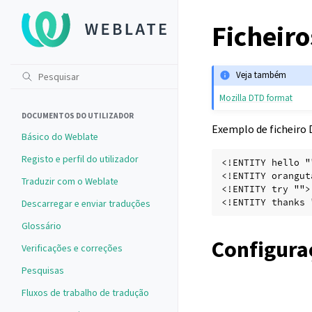
Ficheir
Veja também
Mozilla DTD format
DOCUMENTOS DO UTILIZADOR
Exemplo de ficheiro 
Básico do Weblate
Registo e perfil do utilizador
<!ENTITY hello "
<!ENTITY orangut
Traduzir com o Weblate
<!ENTITY try "">
<!ENTITY thanks 
Descarregar e enviar traduções
Glossário
Configura
Verificações e correções
Pesquisas
Fluxos de trabalho de tradução