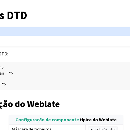
os DTD
DTD:
">
an "">
"">
ção do Weblate
Configuração de componente
típica do Weblate
Máscara de ficheiros
locale/*.dtd