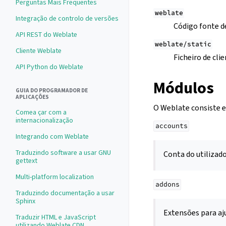
Perguntas Mais Frequentes
weblate
Integração de controlo de versões
Código fonte 
API REST do Weblate
weblate/static
Cliente Weblate
Ficheiro de cli
API Python do Weblate
Módulos
GUIA DO PROGRAMADOR DE
APLICAÇÕES
O Weblate consiste e
Comea çar com a
internacionalização
accounts
Integrando com Weblate
Traduzindo software a usar GNU
Conta do utilizado
gettext
Multi-platform localization
addons
Traduzindo documentação a usar
Sphinx
Extensões para a
Traduzir HTML e JavaScript
utilizando Weblate CDN