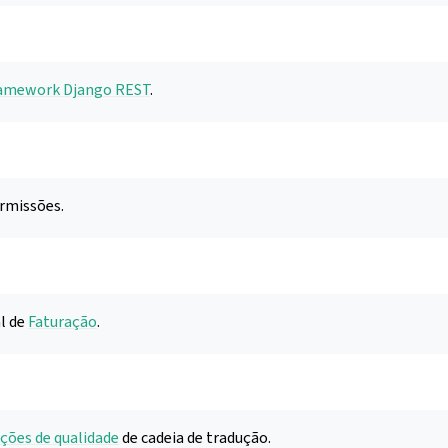
amework Django REST
.
rmissões.
l de
Faturação
.
 configuração
ações de qualidade
de cadeia de tradução.