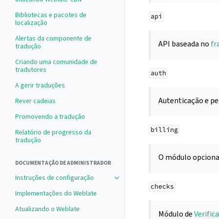
Bibliotecas e pacotes de
api
localização
Alertas da componente de
API baseada no
fr
tradução
Criando uma comunidade de
tradutores
auth
A gerir traduções
Autenticação e pe
Rever cadeias
Promovendo a tradução
billing
Relatório de progresso da
tradução
O módulo opciona
DOCUMENTAÇÃO DE ADMINISTRADOR
Instruções de configuração
Toggle navigation of Instruções de
checks
Implementações do Weblate
Atualizando o Weblate
Módulo de
Verific