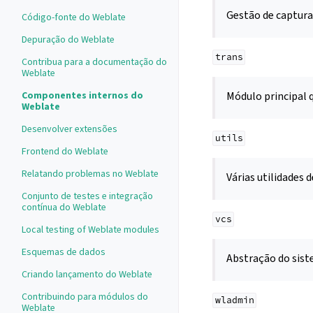
Gestão de captura
Código-fonte do Weblate
Depuração do Weblate
trans
Contribua para a documentação do
Weblate
Módulo principal q
Componentes internos do
Weblate
Desenvolver extensões
utils
Frontend do Weblate
Relatando problemas no Weblate
Várias utilidades d
Conjunto de testes e integração
contínua do Weblate
vcs
Local testing of Weblate modules
Esquemas de dados
Abstração do sist
Criando lançamento do Weblate
Contribuindo para módulos do
wladmin
Weblate