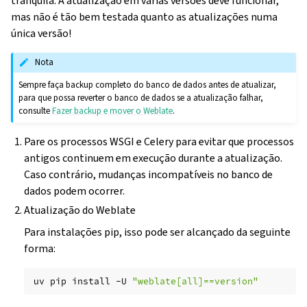
tranquila. A atualização em várias versões deve funcionar,
mas não é tão bem testada quanto as atualizações numa
única versão!
Nota
Sempre faça backup completo do banco de dados antes de atualizar,
para que possa reverter o banco de dados se a atualização falhar,
consulte
Fazer backup e mover o Weblate
.
Pare os processos WSGI e Celery para evitar que processos
antigos continuem em execução durante a atualização.
Caso contrário, mudanças incompatíveis no banco de
dados podem ocorrer.
Atualização do Weblate
Para instalações pip, isso pode ser alcançado da seguinte
forma:
gle navigation of Instruções de configuração
uv
pip
install
-U
"weblate[all]==version"