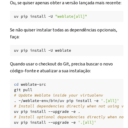
Ou, se quiser apenas obter a versão lançada mais recente:
uv
pip
install
-U
"weblate[all]"
Se não quiser instalar todas as dependências opcionais,
faça:
uv
pip
install
-U
Quando usar o checkout do Git, precisa buscar o novo
código-fonte e atualizar a sua instalação:
cd
weblate-src

git
# Update Weblate inside your virtualenv
.
~/weblate-env/bin/uv
pip
install
-e
'.[all]'
# Install dependencies directly when not using vi
uv
pip
install
--upgrade
-e
# Install optional dependencies directly when not
uv
pip
install
--upgrade
-e
'.[all]'