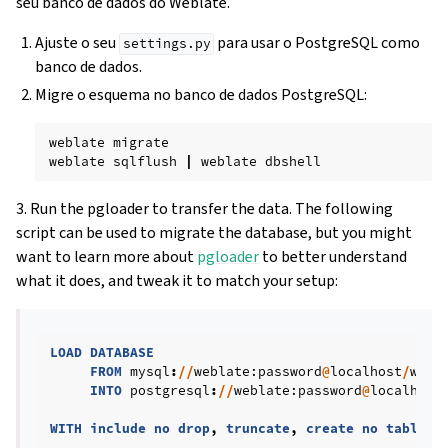
seu banco de dados do Weblate.
Ajuste o seu
para usar o PostgreSQL como
settings.py
banco de dados.
Migre o esquema no banco de dados PostgreSQL:
weblate
migrate

weblate
sqlflush
|
weblate
3. Run the pgloader to transfer the data. The following
script can be used to migrate the database, but you might
want to learn more about
pgloader
to better understand
what it does, and tweak it to match your setup:
LOAD
DATABASE
FROM
mysql
:
//
weblate
:password
@
localhost
/
webl
INTO
postgresql
:
//
weblate
:password
@
localhost
WITH
include
no
drop
,
truncate
,
create
no
tables
,