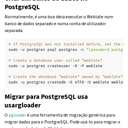
PostgreSQL
Normalmente, é uma boa ideia executar o Weblate num
banco de dados separado e numa conta de utilizador
separada:
# If PostgreSQL was not installed before, set the ma
sudo
-u
postgres
psql
postgres
-c
"\password postgre
# Create a database user called "weblate"
sudo
-u
postgres
createuser
-D
-P
weblate

# Create the database "weblate" owned by "weblate"
sudo
-u
postgres
createdb
-E
UTF8
-O
weblate
Migrar para PostgreSQL usa
usargloader
O
pgloader
é uma ferramenta de migração genérica para
migrar dados para o PostgreSQL. Pode usá-lo para migrar o