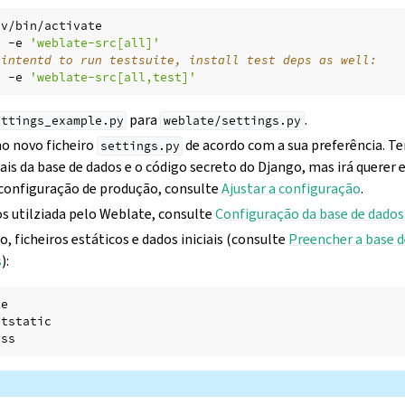
v/bin/activate

l
-e
'weblate-src[all]'
 intentd to run testsuite, install test deps as well:
l
-e
'weblate-src[all,test]'
para
.
ettings_example.py
weblate/settings.py
no novo ficheiro
de acordo com a sua preferência. Te
settings.py
is da base de dados e o código secreto do Django, mas irá querer 
 configuração de produção, consulte
Ajustar a configuração
.
os utilziada pelo Weblate, consulte
Configuração da base de dados
o, ficheiros estáticos e dados iniciais (consulte
Preencher a base 
s
):
e

tstatic
