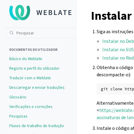
Instalar
Siga as instruções
Instalar no De
Instalar no SU
DOCUMENTOS DO UTILIZADOR
Instalar no Re
Básico do Weblate
Obtenha o código f
Registo e perfil do utilizador
descompacte-o):
Traduzir com o Weblate
Descarregar e enviar traduções
git
clone
htt
Glossário
Alternativamente, 
Verificações e correções
<
https://weblate
Pesquisas
assinaturas de l
Fluxos de trabalho de tradução
Instale o código a