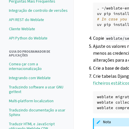
Perguntas Mais Frequentes
.
~/weblate-en
Integração de controlo de versões
uv
pip
instal
# In case you
API REST do Weblate
uv
pip
instal
Cliente Weblate
Copie
API Python do Weblate
weblate/s
Ajuste os valores 
GUIA DO PROGRAMADOR DE
menos as credencia
APLICAÇÕES
alterações para a
Comea çar com a
Crie a base de dad
internacionalização
Crie tabelas Djang
Integrando com Weblate
ficheiros estático
Traduzindo software a usar GNU
gettext
weblate
migrat
Multi-platform localization
weblate
collec
weblate
Traduzindo documentação a usar
Sphinx
Nota
Traduzir HTML e JavaScript
utilizando Weblate CDN