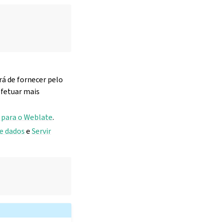
rá de fornecer pelo
efetuar mais
 para o Weblate
.
de dados
e
Servir