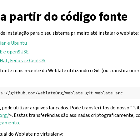
 a partir do código fonte
 de instalação para o seu sistema primeiro até instalar o weblate:
bian e Ubuntu
SE e openSUSE
dHat, Fedora e CentOS
onte mais recente do Weblate utilizando o Git (ou transfira um «
ps://github.com/WeblateOrg/weblate.git
pode utilizar arquivos lançados. Pode transferí-los do nosso “”si
.org/
>. Esstas transferências são assinadas criptograficamente, 
ançamento
.
tual do Weblate no virtualenv: