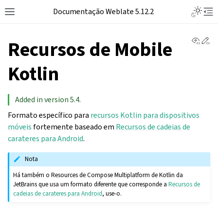
Toggle L
Documentação Weblate 5.12.2
Toggle site navigation sidebar
Tog
View 
Ed
Recursos de Mobile
Kotlin
Added in version 5.4.
Formato específico para
recursos Kotlin para dispositivos
móveis
fortemente baseado em
Recursos de cadeias de
carateres para Android
.
Nota
Há também o Resources de Compose Multiplatform de Kotlin da
JetBrains que usa um formato diferente que corresponde a
Recursos de
cadeias de carateres para Android
, use-o.