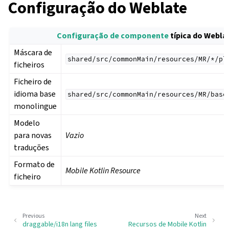
Configuração do Weblate
Configuração de componente
típica do Webla
Máscara de
shared/src/commonMain/resources/MR/*/pl
ficheiros
Ficheiro de
idioma base
shared/src/commonMain/resources/MR/base
monolingue
Modelo
para novas
Vazio
traduções
Formato de
Mobile Kotlin Resource
ficheiro
Previous
Next
draggable/i18n lang files
Recursos de Mobile Kotlin