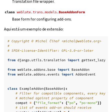
Translation file wrapper.
class
weblate.trans.models.
BaseAddonForm
Base form for configuring add-ons.
Aqui está um exemplo de extensão:
# Copyright © Michal Čihař <michal@weblate.org>
#
# SPDX-License-Identifier: GPL-3.0-or-later
from
django.utils.translation
import
gettext_lazy
from
weblate.addons.base
import
BaseAddon
from
weblate.addons.events
import
AddonEvent
class
ExampleAddon
(
BaseAddon
):
# Filter for compatible components, every key is
# matched against property of component
compat
=
{
"file_format"
:
{
"po"
,
"po-mono"
}}
# List of events add-on should receive