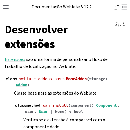
Toggle L
Documentação Weblate 5.12.2
Toggle site navigation sidebar
Tog
View 
Ed
Desenvolver
extensões
Extensões
são uma forma de personalizar o fluxo de
trabalho de localização no Weblate.
class
weblate.addons.base.
BaseAddon
(
storage
:
Addon
)
Classe base para as extensões do Weblate.
classmethod
can_install
(
component
:
Component
,
user
:
User
|
None
)
→
bool
Verifica se a extensão é compatível com o
componente dado.