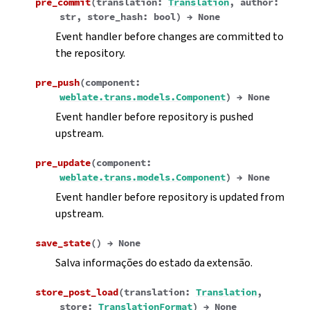
pre_commit
(
translation
:
Translation
,
author
:
str
,
store_hash
:
bool
)
→
None
Event handler before changes are committed to
the repository.
pre_push
(
component
:
weblate.trans.models.Component
)
→
None
Event handler before repository is pushed
upstream.
pre_update
(
component
:
weblate.trans.models.Component
)
→
None
Event handler before repository is updated from
upstream.
save_state
(
)
→
None
Salva informações do estado da extensão.
store_post_load
(
translation
:
Translation
,
store
:
TranslationFormat
)
→
None