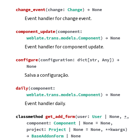
change_event
(
change
:
Change
)
→
None
Event handler for change event.
component_update
(
component
:
weblate.trans.models.Component
)
→
None
Event handler for component update.
configure
(
configuration
:
dict
[
str
,
Any
]
)
→
None
Salva a configuração.
daily
(
component
:
weblate.trans.models.Component
)
→
None
Event handler daily.
classmethod
get_add_form
(
user
:
User
|
None
,
*
,
component
:
Component
|
None
=
None
,
project
:
Project
|
None
=
None
,
**
kwargs
)
→
BaseAddonForm
|
None