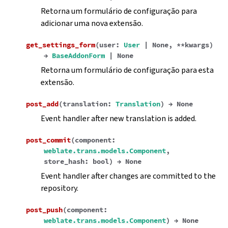
Retorna um formulário de configuração para
adicionar uma nova extensão.
get_settings_form
(
user
:
User
|
None
,
**
kwargs
)
→
BaseAddonForm
|
None
Retorna um formulário de configuração para esta
extensão.
post_add
(
translation
:
Translation
)
→
None
Event handler after new translation is added.
post_commit
(
component
:
weblate.trans.models.Component
,
store_hash
:
bool
)
→
None
Event handler after changes are committed to the
repository.
gle navigation of Instruções de configuração
post_push
(
component
:
weblate.trans.models.Component
)
→
None