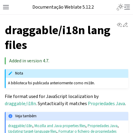
Toggle L
Documentação Weblate 5.12.2
Toggle site navigation sidebar
Tog
View 
Ed
draggable/i18n lang
files
Added in version 4.7.
Nota
A biblioteca foi publicada anteriormente como mi18n.
File format used for JavaScript localization by
draggable/i18n
. Syntactically it matches
Propriedades Java
.
Veja também
draggable/i18n
,
Mozilla and Java properties files
,
Propriedades Java
,
Updating target-language files
,
Formatar o ficheiro de propriedades