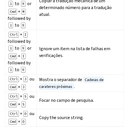
Copiar a tradução mecânica de um
to
or
1
9
determinado número para a tradução
+
Cmd
M
atual.
followed by
to
1
9
+
Ctrl
I
followed by
to
or
Ignore um item na lista de falhas em
1
9
verificações.
+
Cmd
I
followed by
to
1
9
+
ou
Mostra o separador de
Ctrl
J
Cadeias de
.
+
carateres próximas
Cmd
J
+
ou
Ctrl
S
Focar no campo de pesquisa.
+
Cmd
S
+
ou
Ctrl
O
Copy the source string.
+
Cmd
O