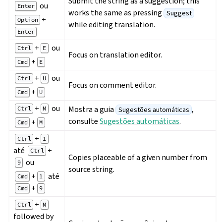
Submit the string as a suggestion; this
ou
Enter
works the same as pressing
Suggest
+
Option
while editing translation.
Enter
+
ou
Ctrl
E
Focus on translation editor.
+
Cmd
E
+
ou
Ctrl
U
Focus on comment editor.
+
Cmd
U
+
ou
Mostra a guia
,
Ctrl
M
Sugestões automáticas
consulte
Sugestões automáticas
.
+
Cmd
M
+
Ctrl
1
até
+
Ctrl
Copies placeable of a given number from
ou
9
source string.
+
até
Cmd
1
+
Cmd
9
+
Ctrl
M
followed by