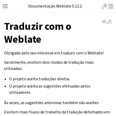
Toggle L
Documentação Weblate 5.12.2
Toggle site navigation sidebar
Tog
View 
Ed
Traduzir com o
Weblate
Obrigado pelo seu interesse em traduzir com o Weblate!
Geralmente, existem dois modos de tradução mais
utilizados:
O projeto aceita traduções diretas
O projeto aceita as sugestões efetuadas pelos
utilizadores.
Às vezes, as sugestões anónimas também são aceites.
Exsitem mais fluxos de trabalho da tradução detalhados em