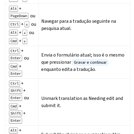
+
Alt
ou
PageDown
Navegar para a tradução seguinte na
+
ou
Ctrl
↓
pesquisa atual.
+
ou
Alt
↓
+
Cmd
↓
+
Ctrl
Envia o formulário atual; isso é o mesmo
ou
Enter
que pressionar
Gravar e continuar
+
Cmd
enquanto edita a tradução.
Enter
+
Ctrl
+
Shift
ou
Unmark translation as Needing edit and
Enter
submit it.
+
Cmd
+
Shift
Enter
+
Alt